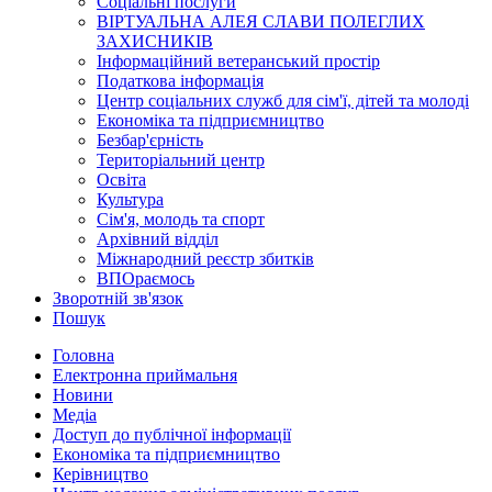
Соціальні послуги
ВІРТУАЛЬНА АЛЕЯ СЛАВИ ПОЛЕГЛИХ
ЗАХИСНИКІВ
Інформаційний ветеранський простір
Податкова інформація
Центр соціальних служб для сім'ї, дітей та молоді
Економіка та підприємництво
Безбар'єрність
Територіальний центр
Освіта
Культура
Сім'я, молодь та спорт
Архівний відділ
Міжнародний реєстр збитків
ВПОраємось
Зворотній зв'язок
Пошук
Головна
Електронна приймальня
Новини
Медіа
Доступ до публічної інформації
Економіка та підприємництво
Керівництво