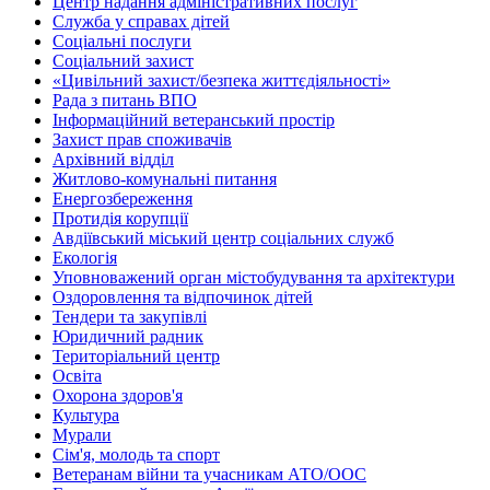
Центр надання адміністративних послуг
Служба у справах дітей
Соціальні послуги
Соціальний захист
«Цивільний захист/безпека життєдіяльності»
Рада з питань ВПО
Інформаційний ветеранський простір
Захист прав споживачів
Архівний відділ
Житлово-комунальні питання
Енергозбереження
Протидія корупції
Авдіївський міський центр соціальних служб
Екологія
Уповноважений орган містобудування та архітектури
Оздоровлення та відпочинок дітей
Тендери та закупівлі
Юридичний радник
Територіальний центр
Освіта
Охорона здоров'я
Культура
Мурали
Сім'я, молодь та спорт
Ветеранам війни та учасникам АТО/ООС