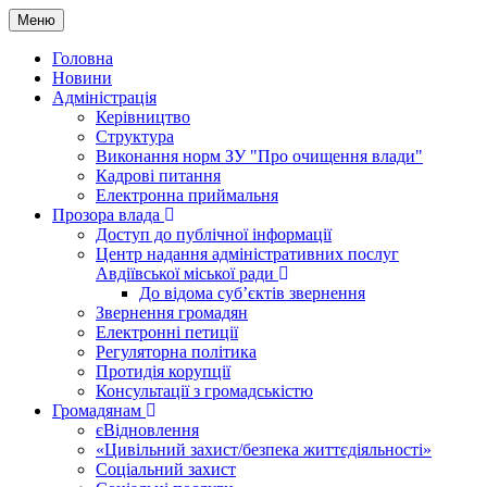
Меню
Головна
Новини
Адміністрація
Керівництво
Структура
Виконання норм ЗУ "Про очищення влади"
Кадрові питання
Електронна приймальня
Прозора влада
Доступ до публічної інформації
Центр надання адміністративних послуг
Авдіївської міської ради
До відома суб’єктів звернення
Звернення громадян
Електронні петиції
Регуляторна політика
Протидія корупції
Консультації з громадськістю
Громадянам
єВідновлення
«Цивільний захист/безпека життєдіяльності»
Соціальний захист