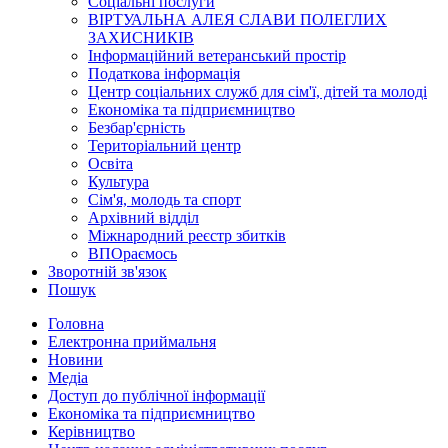
Соціальні послуги
ВІРТУАЛЬНА АЛЕЯ СЛАВИ ПОЛЕГЛИХ
ЗАХИСНИКІВ
Інформаційний ветеранський простір
Податкова інформація
Центр соціальних служб для сім'ї, дітей та молоді
Економіка та підприємництво
Безбар'єрність
Територіальний центр
Освіта
Культура
Сім'я, молодь та спорт
Архівний відділ
Міжнародний реєстр збитків
ВПОраємось
Зворотній зв'язок
Пошук
Головна
Електронна приймальня
Новини
Медіа
Доступ до публічної інформації
Економіка та підприємництво
Керівництво