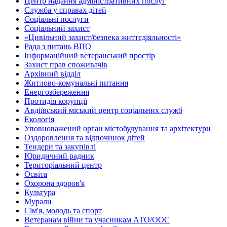
Центр надання адміністративних послуг
Служба у справах дітей
Соціальні послуги
Соціальний захист
«Цивільний захист/безпека життєдіяльності»
Рада з питань ВПО
Інформаційний ветеранський простір
Захист прав споживачів
Архівний відділ
Житлово-комунальні питання
Енергозбереження
Протидія корупції
Авдіївський міський центр соціальних служб
Екологія
Уповноважений орган містобудування та архітектури
Оздоровлення та відпочинок дітей
Тендери та закупівлі
Юридичний радник
Територіальний центр
Освіта
Охорона здоров'я
Культура
Мурали
Сім'я, молодь та спорт
Ветеранам війни та учасникам АТО/ООС