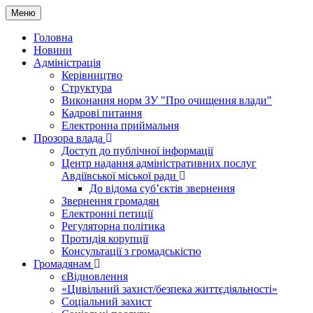
Меню
Головна
Новини
Адміністрація
Керівництво
Структура
Виконання норм ЗУ "Про очищення влади"
Кадрові питання
Електронна приймальня
Прозора влада
Доступ до публічної інформації
Центр надання адміністративних послуг
Авдіївської міської ради
До відома суб’єктів звернення
Звернення громадян
Електронні петиції
Регуляторна політика
Протидія корупції
Консультації з громадськістю
Громадянам
єВідновлення
«Цивільний захист/безпека життєдіяльності»
Соціальний захист