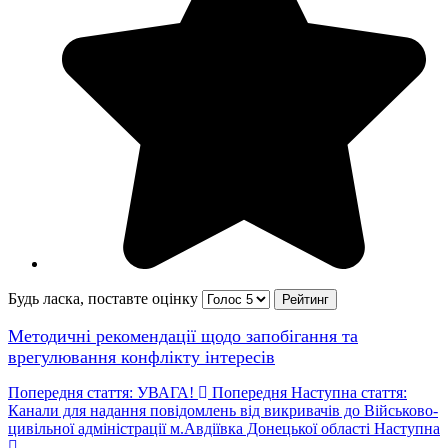
Будь ласка, поставте оцінку
Методичні рекомендації щодо запобігання та
врегулювання конфлікту інтересів
Попередня стаття: УВАГА!
Попередня
Наступна стаття:
Канали для надання повідомлень від викривачів до Військово-
цивільної адміністрації м.Авдіївка Донецької області
Наступна