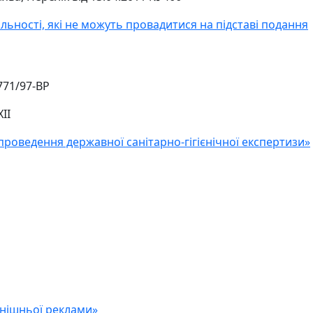
льності, які не можуть провадитися на підставі подання
771/97-ВР
II
проведення державної санітарно-гігієнічної експертизи»
внішньої реклами»