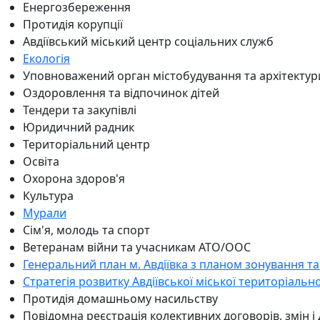
Енергозбереження
Протидія корупції
Авдіївський міський центр соціальних служб
Екологія
Уповноважений орган містобудування та архітектур
Оздоровлення та відпочинок дітей
Тендери та закупівлі
Юридичний радник
Територіальний центр
Освіта
Охорона здоров'я
Культура
Мурали
Сім'я, молодь та спорт
Ветеранам війни та учасникам АТО/ООС
Генеральний план м. Авдіївка з планом зонування та
Стратегія розвитку Авдіївської міської територіальн
Протидія домашньому насильству
Повідомна реєстрація колективних договорів, змін і