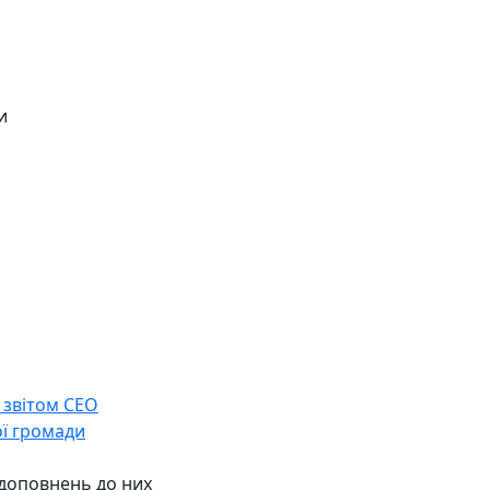
и
 звітом СЕО
ої громади
 доповнень до них