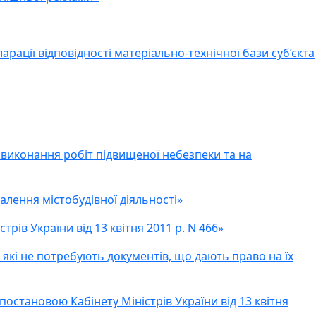
арації відповідності матеріально-технічної бази суб’єкта
а виконання робіт підвищеної небезпеки та на
алення містобудівної діяльності»
рів України від 13 квітня 2011 р. N 466»
, які не потребують документів, що дають право на їх
постановою Кабінету Міністрів України від 13 квітня