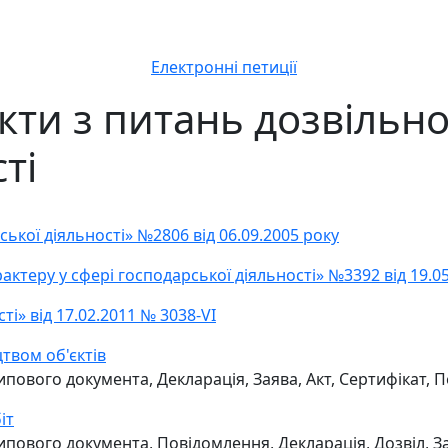
Електронні петиції
ти з питань дозвільної
ті
ької діяльності» №2806 від 06.09.2005 року
актеру у сфері господарської діяльності» №3392 від 19.0
і» від 17.02.2011 № 3038-VI
твом об'єктів
пового документа, Декларація, Заява, Акт, Сертифікат, Пе
іт
пового документа, Повідомлення, Декларація, Дозвіл, Зая