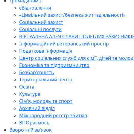
Громадянам
єВідновлення
«Цивільний захист/безпека життєдіяльності»
Соціальний захист
Соціальні послуги
ВІРТУАЛЬНА АЛЕЯ СЛАВИ ПОЛЕГЛИХ ЗАХИСНИКІ
Інформаційний ветеранський простір
Податкова інформація
Центр соціальних служб для сім'ї, дітей та молод
Економіка та підприємництво
Безбар'єрність
Територіальний центр
Освіта
Культура
Сім'я, молодь та спорт
Архівний відділ
Міжнародний реєстр збитків
ВПОраємось
Зворотній зв'язок