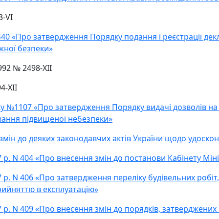
3-VI
440 «Про затвердження Порядку подання і реєстрації декл
жної безпеки»
992 № 2498-XII
4-XII
року №1107 «Про затвердження Порядку видачі дозволів н
ування підвищеної небезпеки»
 змін до деяких законодавчих актів України щодо удоскон
р. N 404 «Про внесення змін до постанови Кабінету Мініст
7 р. N 406 «Про затвердження переліку будівельних робіт
прийняттю в експлуатацію»
 р. N 409 «Про внесення змін до порядків, затверджених 