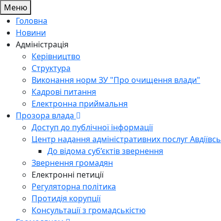
Меню
Головна
Новини
Адміністрація
Керівництво
Структура
Виконання норм ЗУ "Про очищення влади"
Кадрові питання
Електронна приймальня
Прозора влада
Доступ до публічної інформації
Центр надання адміністративних послуг Авдіївсь
До відома суб’єктів звернення
Звернення громадян
Електронні петиції
Регуляторна політика
Протидія корупції
Консультації з громадськістю