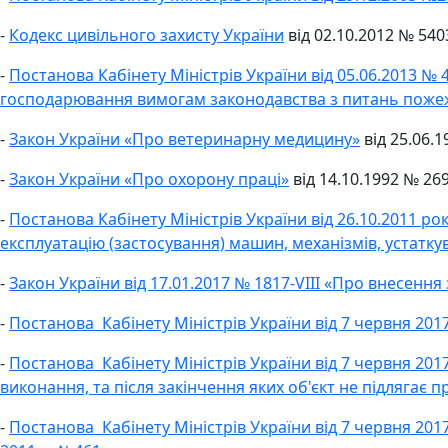
-
Кодекс цивільного захисту України
від 02.10.2012 № 540
-
Постанова Кабінету Міністрів України від 05.06.2013 № 
господарювання вимогам законодавства з питань поже
-
Закон України «Про ветеринарну медицину»
від 25.06.1
-
Закон України «Про охорону праці»
від 14.10.1992 № 269
-
Постанова Кабінету Міністрів України від 26.10.2011 
експлуатацію (застосування) машин, механізмів, устатк
-
Закон України від 17.01.2017 № 1817-VIII «Про внесення
-
Постанова Кабінету Міністрів України від 7 червня 2017 
-
Постанова Кабінету Міністрів України від 7 червня 201
виконання, та після закінчення яких об'єкт не підлягає 
-
Постанова Кабінету Міністрів України від 7 червня 2017