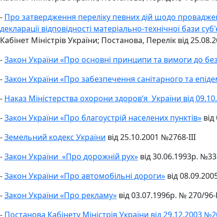
-
Про затвердження переліку певних дій щодо провадженн
декларації відповідності матеріально-технічної бази с
Кабінет Міністрів України; Постанова, Перелік від 25.08.
-
Закон України «Про основні принципи та вимоги до без
-
Закон України «Про забезпечення санітарного та епід
-
Наказ Міністерства охорони здоров’я України від 09.1
-
Закон України «Про благоустрій населених пунктів»
від 
-
Земельний кодекс України
від 25.10.2001 №2768-ІІI
-
Закон України «Про дорожній рух»
від 30.06.1993р. №3
-
Закон України «Про автомобільні дороги»
від 08.09.200
-
Закон України «Про рекламу»
від 03.07.1996р. № 270/96
-
Постанова Кабінету Міністрів України від 29.12.2003