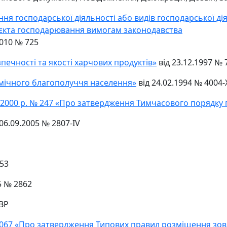
я господарської діяльності або видів господарської дія
уб'єкта господарювання вимогам законодавства
2010 № 725
печності та якості харчових продуктів»
від 23.12.1997 № 
емічного благополуччя населення»
від 24.02.1994 № 4004-X
0.2000 р. № 247 «Про затвердження Тимчасового порядку 
06.09.2005 № 2807-IV
353
5 № 2862
-ВР
 №2067 «Про затвердження Типових правил розміщення зо