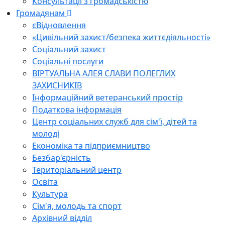
Консультації з громадськістю
Громадянам
єВідновлення
«Цивільний захист/безпека життєдіяльності»
Соціальний захист
Соціальні послуги
ВІРТУАЛЬНА АЛЕЯ СЛАВИ ПОЛЕГЛИХ
ЗАХИСНИКІВ
Інформаційний ветеранський простір
Податкова інформація
Центр соціальних служб для сім'ї, дітей та
молоді
Економіка та підприємництво
Безбар'єрність
Територіальний центр
Освіта
Культура
Сім'я, молодь та спорт
Архівний відділ