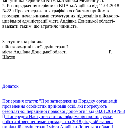
заступника керівника ВЦА м.Авдіївка Меженіну Л.
5. Розпорядження керівника ВЦА м.Авдіївка від 11.01.2018
№22 «Про затвердження графіків особистих прийомів
громадян начальниками структурних підрозділів військово-
цивільної адміністрації міста Авдіївка Донецької області»
вважати таким, що втратило чинність.
Заступник керівника
військово-цивільної адміністрації
міста Авдіївка Донецької області Р.
Шахов
Додаток
Попередня стаття: "Про затвердження Порядку організації
проведення особистих прийомів осіб, які потребують
безоплатної первинної правової допомоги" від 03.01.2019 № 3
Попередня
Наступна стаття: Інформація про підсумки
роботи зі зверненнями громадян за 2018 рік у військово-
цивільній адміністрації міста Авдіївка Донецької області