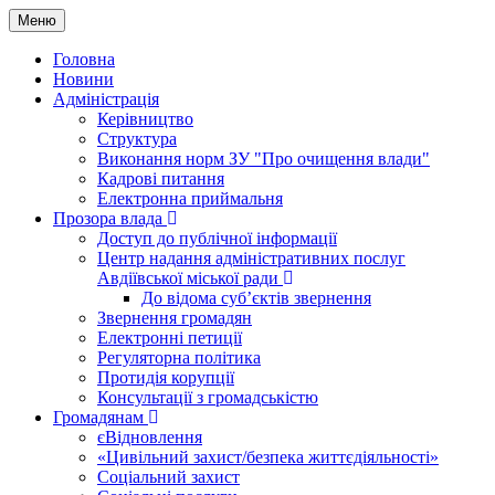
Меню
Головна
Новини
Адміністрація
Керівництво
Структура
Виконання норм ЗУ "Про очищення влади"
Кадрові питання
Електронна приймальня
Прозора влада
Доступ до публічної інформації
Центр надання адміністративних послуг
Авдіївської міської ради
До відома суб’єктів звернення
Звернення громадян
Електронні петиції
Регуляторна політика
Протидія корупції
Консультації з громадськістю
Громадянам
єВідновлення
«Цивільний захист/безпека життєдіяльності»
Соціальний захист