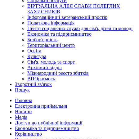
Соціальні послуги
ВІРТУАЛЬНА АЛЕЯ СЛАВИ ПОЛЕГЛИХ
ЗАХИСНИКІВ
Інформаційний ветеранський простір
Податкова інформація
Центр соціальних служб для сім'ї, дітей та молоді
Економіка та підприємництво
Безбар'єрність
Територіальний центр
Освіта
Культура
Сім'я, молодь та спорт
Архівний відділ
Міжнародний реєстр збитків
ВПОраємось
Зворотній зв'язок
Пошук
Головна
Електронна приймальня
Новини
Медіа
Доступ до публічної інформації
Економіка та підприємництво
Керівництво