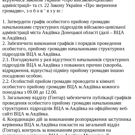
адміністрації» та ст. 22 Закону України «Про звернення
громадян», з о б о в ‘ я з у ю :
1. Затвердити графік особистого прийому громадян
начальниками структурних підрозділів військово-цивільної
адміністрації міста Авдіївка Донецької області (далі – ВЦА
м.Авдіївка).
2. Забезпечити виконання графіків і порядків проведення
особистого, прийому громадян начальниками структурних
підрозділів ВЦА м.Авдіївка.
2.1. Погоджувати у разі відсутності начальників структурних
підрозділів ВЦА м.Авдіївка з поважних причин (хвороба,
відрядження, відпустка) підміну прийому громадян іншою
посадовою особою.
2.2. Особистий прийом громадян проводити в кімнаті
особистого прийому громадян ВЦА м.Авдіївка кожного
понеділка з 09.00 до 12.00.
3. Загальному відділу (Гонтар) забезпечити публікації графіків
проведення особистого прийому громадян начальниками
структурних підрозділів ВЦА м.Авдіївка на офіційному веб-
сайті ВЦА м.Авдіївка.
4. Координацію дій за виконанням розпорядження заступника
керівника ВЦА м.Авдіївка покласти на загальний відділ
(Гонтар), контроль за виконанням розпорядження на