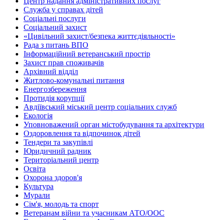
Центр надання адміністративних послуг
Служба у справах дітей
Соціальні послуги
Соціальний захист
«Цивільний захист/безпека життєдіяльності»
Рада з питань ВПО
Інформаційний ветеранський простір
Захист прав споживачів
Архівний відділ
Житлово-комунальні питання
Енергозбереження
Протидія корупції
Авдіївський міський центр соціальних служб
Екологія
Уповноважений орган містобудування та архітектури
Оздоровлення та відпочинок дітей
Тендери та закупівлі
Юридичний радник
Територіальний центр
Освіта
Охорона здоров'я
Культура
Мурали
Сім'я, молодь та спорт
Ветеранам війни та учасникам АТО/ООС