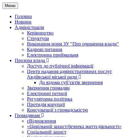
Меню
Головна
Новини
Адміністрація
Керівництво
Структура
Виконання норм ЗУ "Про очищення влади"
Кадрові питання
Електронна приймальня
Прозора влада
Доступ до публічної інформації
Центр надання адміністративних послуг
Авдіївської міської ради
До відома суб’єктів звернення
Звернення громадян
Електронні петиції
Регуляторна політика
Протидія корупції
Консультації з громадськістю
Громадянам
єВідновлення
«Цивільний захист/безпека життєдіяльності»
Соціальний захист