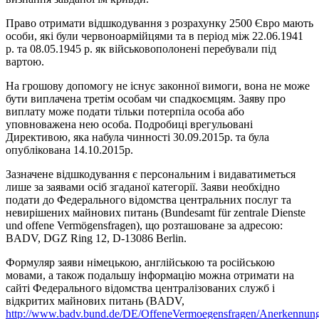
Право отримати відшкодування з розрахунку 2500 Євро мають
особи, які були червоноармійцями та в період між 22.06.1941
р. та 08.05.1945 р. як військовополонені перебували під
вартою.
На грошову допомогу не існує законної вимоги, вона не може
бути виплачена третім особам чи спадкоємцям. Заяву про
виплату може подати тільки потерпіла особа або
уповноважена нею особа. Подробиці врегульовані
Директивою, яка набула чинності 30.09.2015р. та була
опублікована 14.10.2015р.
Зазначене відшкодування є персональним і видаватиметься
лише за заявами осіб згаданої категорії. Заяви необхідно
подати до Федерального відомства центральних послуг та
невирішених майнових питань (Bundesamt für zentrale Dienste
und offene Vermögensfragen), що розташоване за адресою:
BADV, DGZ Ring 12, D-13086 Berlin.
Формуляр заяви німецькою, англійською та російською
мовами, а також подальшу інформацію можна отримати на
сайті Федерального відомства централізованих служб і
відкритих майнових питань (BADV,
http://www.badv.bund.de/DE/OffeneVermoegensfragen/Anerkennungsl