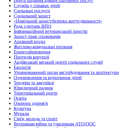
Центр надання адміністративних послуг
Служба у справах дітей
Соціальні послуги
Соціальний захист
«Цивільний захист/безпека життєдіяльності»
Рада з питань ВПО
Інформаційний ветеранський простір
Захист прав споживачів
Архівний відділ
Житлово-комунальні питання
Енергозбереження
Протидія корупції
Авдіївський міський центр соціальних служб
Екологія
Уповноважений орган містобудування та архітектури
Оздоровлення та відпочинок дітей
Тендери та закупівлі
Юридичний радник
Територіальний центр
Освіта
Охорона здоров'я
Культура
Мурали
Сім'я, молодь та спорт
Ветеранам війни та учасникам АТО/ООС