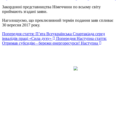
Закордонні представництва Німеччини по всьому світу
приймають згадані заяви.
Наголошуємо, що преклюзивний термін подання заяв спливає
30 вересня 2017 року.
Попередня стаття: П’ята Всеукраїнська Спартакіада серед
інвалідів праці «Сила духу»
Попередня
Наступна стаття:
Отримав субсидію - бережи енергоресурси!
Наступна
Авдіївська
міська
військова
КОНТАКТИ
адміністрація
EMAIL: avd.v@dn.gov.ua
Покровського
району
Донецької
області