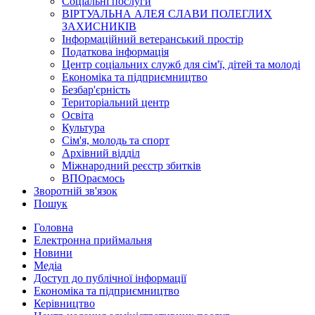
Соціальні послуги
ВІРТУАЛЬНА АЛЕЯ СЛАВИ ПОЛЕГЛИХ
ЗАХИСНИКІВ
Інформаційний ветеранський простір
Податкова інформація
Центр соціальних служб для сім'ї, дітей та молоді
Економіка та підприємництво
Безбар'єрність
Територіальний центр
Освіта
Культура
Сім'я, молодь та спорт
Архівний відділ
Міжнародний реєстр збитків
ВПОраємось
Зворотній зв'язок
Пошук
Головна
Електронна приймальня
Новини
Медіа
Доступ до публічної інформації
Економіка та підприємництво
Керівництво