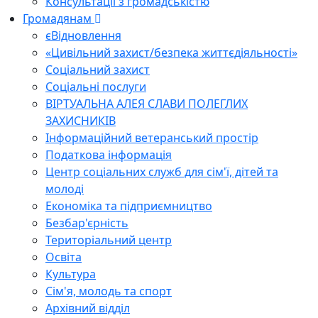
Консультації з громадськістю
Громадянам
єВідновлення
«Цивільний захист/безпека життєдіяльності»
Соціальний захист
Соціальні послуги
ВІРТУАЛЬНА АЛЕЯ СЛАВИ ПОЛЕГЛИХ
ЗАХИСНИКІВ
Інформаційний ветеранський простір
Податкова інформація
Центр соціальних служб для сім'ї, дітей та
молоді
Економіка та підприємництво
Безбар'єрність
Територіальний центр
Освіта
Культура
Сім'я, молодь та спорт
Архівний відділ