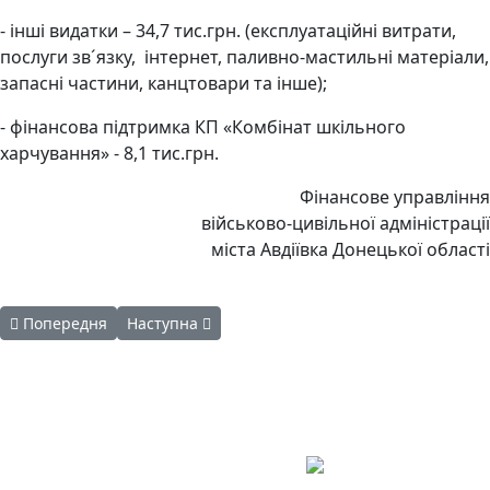
- інші видатки – 34,7 тис.грн. (експлуатаційні витрати,
послуги зв´язку, інтернет, паливно-мастильні матеріали,
запасні частини, канцтовари та інше);
- фінансова підтримка КП «Комбінат шкільного
харчування» - 8,1 тис.грн.
Фінансове управління
військово-цивільної адміністрації
міста Авдіївка Донецької області
Попередня стаття: КП "СЄЗ" висловлює співчуття
Наступна стаття: Виїзд дітей в Крим
Попередня
Наступна
Авдіївська
міська
військова
КОНТАКТИ
адміністрація
EMAIL: avd.v@dn.gov.ua
Покровського