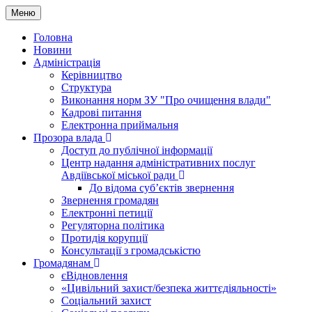
Меню
Головна
Новини
Адміністрація
Керівництво
Структура
Виконання норм ЗУ "Про очищення влади"
Кадрові питання
Електронна приймальня
Прозора влада
Доступ до публічної інформації
Центр надання адміністративних послуг
Авдіївської міської ради
До відома суб’єктів звернення
Звернення громадян
Електронні петиції
Регуляторна політика
Протидія корупції
Консультації з громадськістю
Громадянам
єВідновлення
«Цивільний захист/безпека життєдіяльності»
Соціальний захист