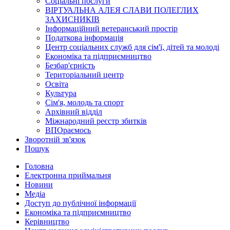
Соціальні послуги
ВІРТУАЛЬНА АЛЕЯ СЛАВИ ПОЛЕГЛИХ
ЗАХИСНИКІВ
Інформаційний ветеранський простір
Податкова інформація
Центр соціальних служб для сім'ї, дітей та молоді
Економіка та підприємництво
Безбар'єрність
Територіальний центр
Освіта
Культура
Сім'я, молодь та спорт
Архівний відділ
Міжнародний реєстр збитків
ВПОраємось
Зворотній зв'язок
Пошук
Головна
Електронна приймальня
Новини
Медіа
Доступ до публічної інформації
Економіка та підприємництво
Керівництво