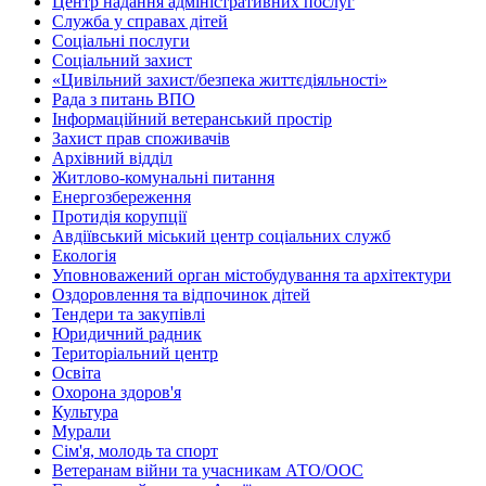
Центр надання адміністративних послуг
Служба у справах дітей
Соціальні послуги
Соціальний захист
«Цивільний захист/безпека життєдіяльності»
Рада з питань ВПО
Інформаційний ветеранський простір
Захист прав споживачів
Архівний відділ
Житлово-комунальні питання
Енергозбереження
Протидія корупції
Авдіївський міський центр соціальних служб
Екологія
Уповноважений орган містобудування та архітектури
Оздоровлення та відпочинок дітей
Тендери та закупівлі
Юридичний радник
Територіальний центр
Освіта
Охорона здоров'я
Культура
Мурали
Сім'я, молодь та спорт
Ветеранам війни та учасникам АТО/ООС