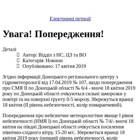
Електронні петиції
Увага! Попередження!
Деталі
Автор:
Відділ з НС, ЦЗ та ВО
Категорія:
Новини
Опубліковано: 17 квітня 2019
Згідно інформації Донецького регіонального центру з
гідрометеорології від 17.04.2019 № 107, щодо попередження
про СМЯ ІІ по Донецькій області № 6/4 - вночі 18 квітня 2019
року по Донецькій області очікуються сильні заморозки у
повітрі та на поверхні ґрунту 0-5 морозу. Збережуться вранці
18 квітня (ІІ рівень небезпечності, колір помаранчевий).
Попередження про небезпечне метеорологічне явище І рівня
небезпечності (НМЯ І) по Донецькій області № 7/4/- вночі 18
квітня на півдні Донецької області очікується посилення
північно-східного вітру, 15-20 м/с. Збережеться вранці 18
квітня 2019 року (перший рівень небезпечності, колір