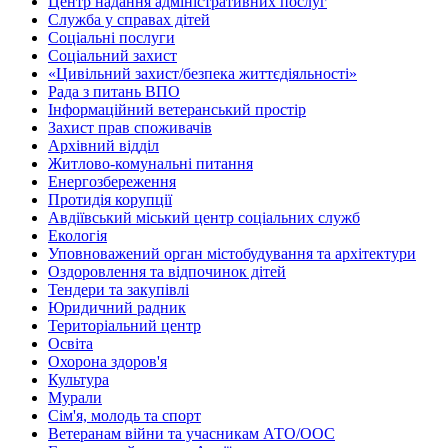
Центр надання адміністративних послуг
Служба у справах дітей
Соціальні послуги
Соціальний захист
«Цивільний захист/безпека життєдіяльності»
Рада з питань ВПО
Інформаційний ветеранський простір
Захист прав споживачів
Архівний відділ
Житлово-комунальні питання
Енергозбереження
Протидія корупції
Авдіївський міський центр соціальних служб
Екологія
Уповноважений орган містобудування та архітектури
Оздоровлення та відпочинок дітей
Тендери та закупівлі
Юридичний радник
Територіальний центр
Освіта
Охорона здоров'я
Культура
Мурали
Сім'я, молодь та спорт
Ветеранам війни та учасникам АТО/ООС