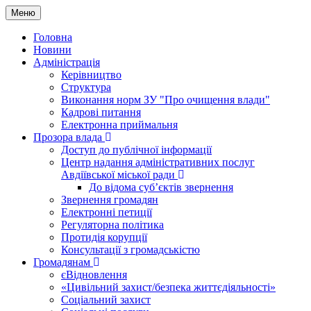
Меню
Головна
Новини
Адміністрація
Керівництво
Структура
Виконання норм ЗУ "Про очищення влади"
Кадрові питання
Електронна приймальня
Прозора влада
Доступ до публічної інформації
Центр надання адміністративних послуг
Авдіївської міської ради
До відома суб’єктів звернення
Звернення громадян
Електронні петиції
Регуляторна політика
Протидія корупції
Консультації з громадськістю
Громадянам
єВідновлення
«Цивільний захист/безпека життєдіяльності»
Соціальний захист