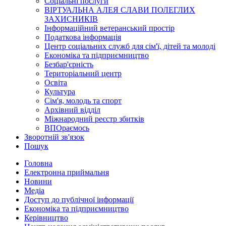
Соціальні послуги
ВІРТУАЛЬНА АЛЕЯ СЛАВИ ПОЛЕГЛИХ
ЗАХИСНИКІВ
Інформаційний ветеранський простір
Податкова інформація
Центр соціальних служб для сім'ї, дітей та молоді
Економіка та підприємництво
Безбар'єрність
Територіальний центр
Освіта
Культура
Сім'я, молодь та спорт
Архівний відділ
Міжнародний реєстр збитків
ВПОраємось
Зворотній зв'язок
Пошук
Головна
Електронна приймальня
Новини
Медіа
Доступ до публічної інформації
Економіка та підприємництво
Керівництво