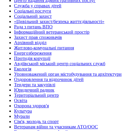
Центр надання адміністративних послуг
Служба у справах дітей
Соціальні послуги
Соціальний захист
«Цивільний захист/безпека життєдіяльності»
Рада з питань ВПО
Інформаційний ветеранський простір
Захист прав споживачів
Архівний відділ
Житлово-комунальні питання
Енергозбереження
Протидія корупції
Авдіївський міський центр соціальних служб
Екологія
Уповноважений орган містобудування та архітектури
Оздоровлення та відпочинок дітей
Тендери та закупівлі
Юридичний радник
Територіальний центр
Освіта
Охорона здоров'я
Культура
Мурали
Сім'я, молодь та спорт
Ветеранам війни та учасникам АТО/ООС