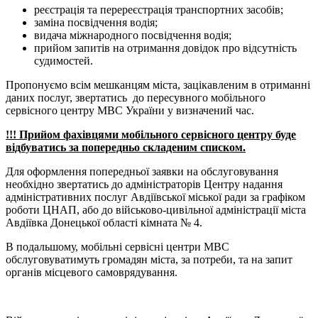
реєстрація та перереєстрація транспортних засобів;
заміна посвідчення водія;
видача міжнародного посвідчення водія;
прийом запитів на отримання довідок про відсутність
судимостей.
Пропонуємо всім мешканцям міста, зацікавленим в отриманні
даних послуг, звертатись до пересувного мобільного
сервісного центру МВС України у визначений час.
!!!
Прийом фахівцями мобільного сервісного центру буде
відбуватись за попередньо складеним списком.
Для оформлення попередньої заявки на обслуговування
необхідно звертатись до адміністраторів Центру надання
адміністративних послуг Авдіївської міської ради за графіком
роботи ЦНАП, або до військово-цивільної адміністрації міста
Авдіївка Донецької області кімната № 4.
В подальшому, мобільні сервісні центри МВС
обслуговуватимуть громадян міста, за потреби, та на запит
органів місцевого самоврядування.