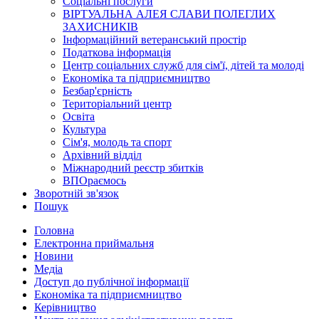
Соціальні послуги
ВІРТУАЛЬНА АЛЕЯ СЛАВИ ПОЛЕГЛИХ
ЗАХИСНИКІВ
Інформаційний ветеранський простір
Податкова інформація
Центр соціальних служб для сім'ї, дітей та молоді
Економіка та підприємництво
Безбар'єрність
Територіальний центр
Освіта
Культура
Сім'я, молодь та спорт
Архівний відділ
Міжнародний реєстр збитків
ВПОраємось
Зворотній зв'язок
Пошук
Головна
Електронна приймальня
Новини
Медіа
Доступ до публічної інформації
Економіка та підприємництво
Керівництво