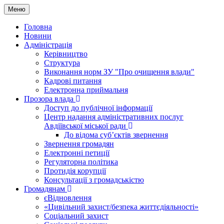
Меню
Головна
Новини
Адміністрація
Керівництво
Структура
Виконання норм ЗУ "Про очищення влади"
Кадрові питання
Електронна приймальня
Прозора влада
Доступ до публічної інформації
Центр надання адміністративних послуг
Авдіївської міської ради
До відома суб’єктів звернення
Звернення громадян
Електронні петиції
Регуляторна політика
Протидія корупції
Консультації з громадськістю
Громадянам
єВідновлення
«Цивільний захист/безпека життєдіяльності»
Соціальний захист