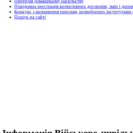
Протидія домашньому насильству
Повідомна реєстрація колективних договорів, змін і допо
Конкурс з визначення програм, розроблених інститутами 
Пошук на сайті