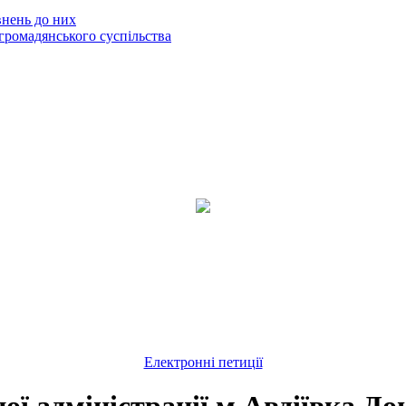
внень до них
громадянського суспільства
Електронні петиції