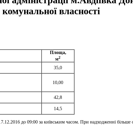
ї адміністрації м.Авдіївка До
 комунальної власності
Площа,
2
м
35,0
10,00
42,8
14,5
12.2016 до 09:00 за київським часом. При надходженні більше о