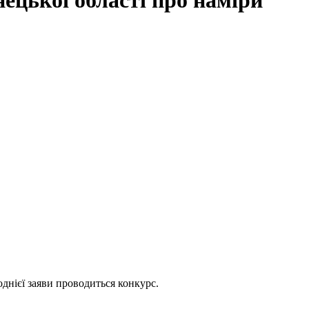
нецької області про наміри
днієї заяви проводиться конкурс.