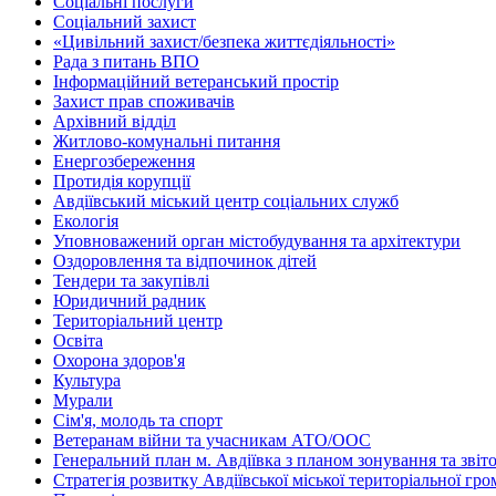
Соціальні послуги
Соціальний захист
«Цивільний захист/безпека життєдіяльності»
Рада з питань ВПО
Інформаційний ветеранський простір
Захист прав споживачів
Архівний відділ
Житлово-комунальні питання
Енергозбереження
Протидія корупції
Авдіївський міський центр соціальних служб
Екологія
Уповноважений орган містобудування та архітектури
Оздоровлення та відпочинок дітей
Тендери та закупівлі
Юридичний радник
Територіальний центр
Освіта
Охорона здоров'я
Культура
Мурали
Сім'я, молодь та спорт
Ветеранам війни та учасникам АТО/ООС
Генеральний план м. Авдіївка з планом зонування та зві
Стратегія розвитку Авдіївської міської територіальної гр