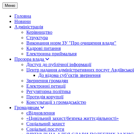
Меню
Головна
Новини
Адміністрація
Керівництво
Структура
Виконання норм ЗУ "Про очищення влади"
Кадрові питання
Електронна приймальня
Прозора влада
Доступ до публічної інформації
Центр надання адміністративних послуг Авдіївської
До відома суб’єктів звернення
Звернення громадян
Електронні петиції
Регуляторна політика
Протидія корупції
Консультації з громадськістю
Громадянам
єВідновлення
«Цивільний захист/безпека життєдіяльності»
Соціальний захист
Соціальні послуги