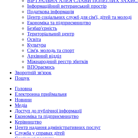
ВІРТУАЛЬНА АЛЕЯ СЛАВИ ПОЛЕГЛИХ ЗАХИС
Інформаційний ветеранський простір
Податкова інформація
Центр соціальних служб для сім'ї, дітей та молоді
Економіка та підприємництво
Безбар'єрність
Територіальний центр
Освіта
Культура
Сім'я, молодь та спорт
Архівний відділ
Міжнародний реєстр збитків
ВПОраємось
Зворотній зв'язок
Пошук
Головна
Електронна приймальня
Новини
Медіа
Доступ до публічної інформації
Економіка та підприємництво
Керівництво
Центр надання адміністративних послуг
Служба у справах дітей