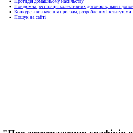
Протидія домашньому насильству
Повідомна реєстрація колективних договорів, змін і допо
Конкурс з визначення програм, розроблених інститутами 
Пошук на сайті