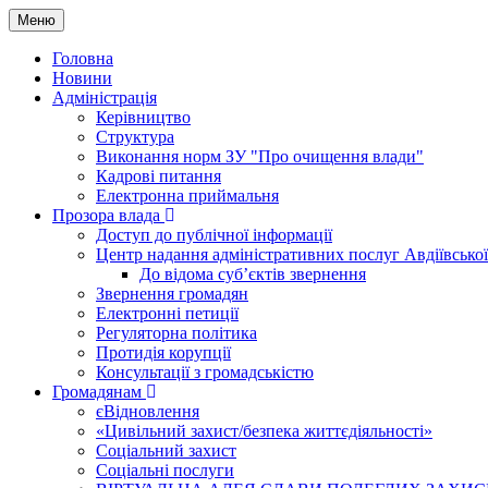
Меню
Головна
Новини
Адміністрація
Керівництво
Структура
Виконання норм ЗУ "Про очищення влади"
Кадрові питання
Електронна приймальня
Прозора влада
Доступ до публічної інформації
Центр надання адміністративних послуг Авдіївської
До відома суб’єктів звернення
Звернення громадян
Електронні петиції
Регуляторна політика
Протидія корупції
Консультації з громадськістю
Громадянам
єВідновлення
«Цивільний захист/безпека життєдіяльності»
Соціальний захист
Соціальні послуги