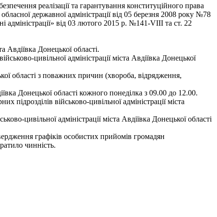
езпечення реалізації та гарантування конституційного права
обласної державної адміністрації від 05 березня 2008 року №78
адміністрації» від 03 лютого 2015 р. №141-VIII та ст. 22
а Авдіївка Донецької області.
ійськово-цивільної адміністрації міста Авдіївка Донецької
цької області з поважних причин (хвороба, відрядження,
вка Донецької області кожного понеділка з 09.00 до 12.00.
их підрозділів військово-цивільної адміністрації міста
ьково-цивільної адміністрації міста Авдіївка Донецької області
атвердження графіків особистих прийомів громадян
тратило чинність.