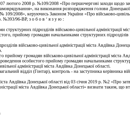
07 лютого 2008 р. №109/2008 «Про першочергові заходи щодо заб
 самоврядування», на виконання розпорядження голови Донецької 
 109/2008», керуючись Законом України «Про військово-цивільні 
393/96-ВР, з о б о в ‘ я з у ю :
 структурних підрозділів військово-цивільної адміністрації міст
стого, прийому громадян начальниками структурних підрозділів в
дрозділів військово-цивільної адміністрації міста Авдіївка Доне
.
 прийому громадян військово-цивільної адміністрації міста Авдії
в проведення особистого прийому громадян начальниками структурн
вільної адміністрації міста Авдіївка Донецької області.
альний відділ (Гонтар), контроль - на заступника керівника війс
міста Авдіївка Донецької області від 03 січня 2019 р. №2 «Про з
ністрації міста Авдіївка Донецької області» визнати таким, що в
в