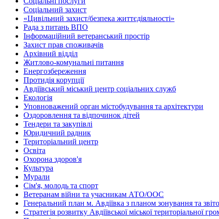
Соціальні послуги
Соціальний захист
«Цивільний захист/безпека життєдіяльності»
Рада з питань ВПО
Інформаційний ветеранський простір
Захист прав споживачів
Архівний відділ
Житлово-комунальні питання
Енергозбереження
Протидія корупції
Авдіївський міський центр соціальних служб
Екологія
Уповноважений орган містобудування та архітектури
Оздоровлення та відпочинок дітей
Тендери та закупівлі
Юридичний радник
Територіальний центр
Освіта
Охорона здоров'я
Культура
Мурали
Сім'я, молодь та спорт
Ветеранам війни та учасникам АТО/ООС
Генеральний план м. Авдіївка з планом зонування та зві
Стратегія розвитку Авдіївської міської територіальної гр