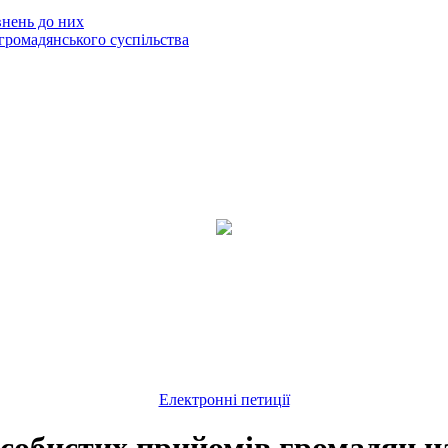
внень до них
громадянського суспільства
Електронні петиції