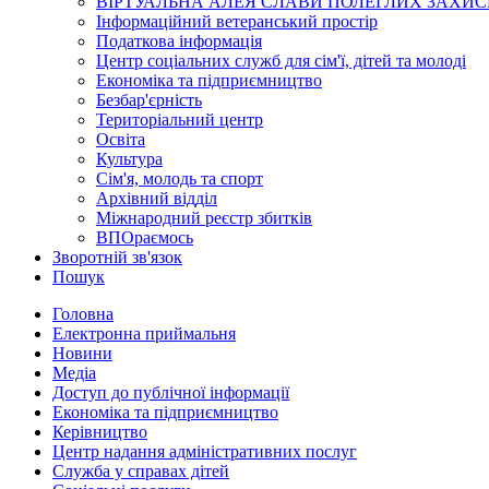
ВІРТУАЛЬНА АЛЕЯ СЛАВИ ПОЛЕГЛИХ ЗАХИС
Інформаційний ветеранський простір
Податкова інформація
Центр соціальних служб для сім'ї, дітей та молоді
Економіка та підприємництво
Безбар'єрність
Територіальний центр
Освіта
Культура
Сім'я, молодь та спорт
Архівний відділ
Міжнародний реєстр збитків
ВПОраємось
Зворотній зв'язок
Пошук
Головна
Електронна приймальня
Новини
Медіа
Доступ до публічної інформації
Економіка та підприємництво
Керівництво
Центр надання адміністративних послуг
Служба у справах дітей