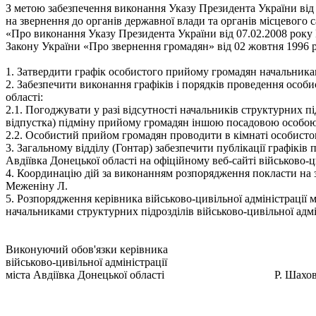
З метою забезпечення виконання Указу Президента України від 
на звернення до органів державної влади та органів місцевого
«Про виконання Указу Президента України від 07.02.2008 року №
Закону України «Про звернення громадян» від 02 жовтня 1996 р. №
1. Затвердити графік особистого прийому громадян начальниками
2. Забезпечити виконання графіків і порядків проведення особи
області:
2.1. Погоджувати у разі відсутності начальників структурних пі
відпустка) підміну прийому громадян іншою посадовою особою
2.2. Особистий прийом громадян проводити в кімнаті особистого
3. Загальному відділу (Гонтар) забезпечити публікації графікі
Авдіївка Донецької області на офіційному веб-сайті військово-ци
4. Координацію дій за виконанням розпорядження покласти на заг
Меженіну Л.
5. Розпорядження керівника військово-цивільної адміністрації 
начальниками структурних підрозділів військово-цивільної адмі
Виконуючий обов'язки керівника
військово-цивільної адміністрації
міста Авдіївка Донецької області Р. Шахо