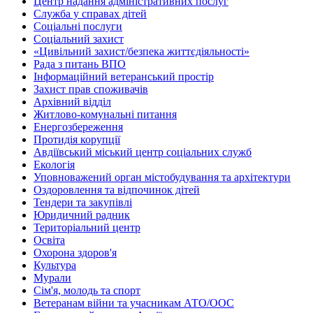
Центр надання адміністративних послуг
Служба у справах дітей
Соціальні послуги
Соціальний захист
«Цивільний захист/безпека життєдіяльності»
Рада з питань ВПО
Інформаційний ветеранський простір
Захист прав споживачів
Архівний відділ
Житлово-комунальні питання
Енергозбереження
Протидія корупції
Авдіївський міський центр соціальних служб
Екологія
Уповноважений орган містобудування та архітектури
Оздоровлення та відпочинок дітей
Тендери та закупівлі
Юридичний радник
Територіальний центр
Освіта
Охорона здоров'я
Культура
Мурали
Сім'я, молодь та спорт
Ветеранам війни та учасникам АТО/ООС