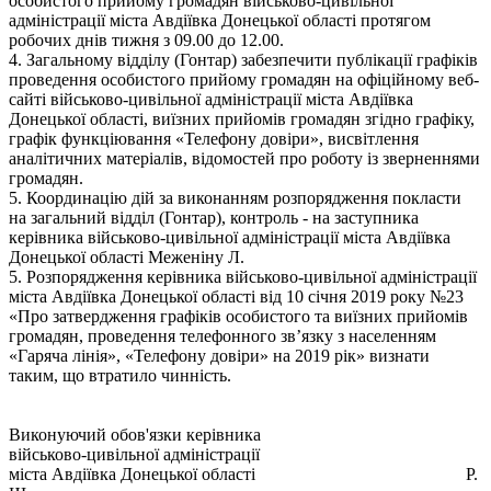
особистого прийому громадян військово-цивільної
адміністрації міста Авдіївка Донецької області протягом
робочих днів тижня з 09.00 до 12.00.
4. Загальному відділу (Гонтар) забезпечити публікації графіків
проведення особистого прийому громадян на офіційному веб-
сайті військово-цивільної адміністрації міста Авдіївка
Донецької області, виїзних прийомів громадян згідно графіку,
графік функціювання «Телефону довіри», висвітлення
аналітичних матеріалів, відомостей про роботу із зверненнями
громадян.
5. Координацію дій за виконанням розпорядження покласти
на загальний відділ (Гонтар), контроль - на заступника
керівника військово-цивільної адміністрації міста Авдіївка
Донецької області Меженіну Л.
5. Розпорядження керівника військово-цивільної адміністрації
міста Авдіївка Донецької області від 10 січня 2019 року №23
«Про затвердження графіків особистого та виїзних прийомів
громадян, проведення телефонного зв’язку з населенням
«Гаряча лінія», «Телефону довіри» на 2019 рік» визнати
таким, що втратило чинність.
Виконуючий обов'язки керівника
військово-цивільної адміністрації
міста Авдіївка Донецької області Р.