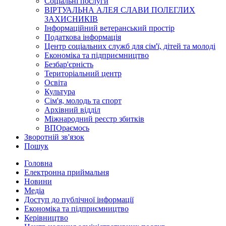
Соціальні послуги
ВІРТУАЛЬНА АЛЕЯ СЛАВИ ПОЛЕГЛИХ
ЗАХИСНИКІВ
Інформаційний ветеранський простір
Податкова інформація
Центр соціальних служб для сім'ї, дітей та молоді
Економіка та підприємництво
Безбар'єрність
Територіальний центр
Освіта
Культура
Сім'я, молодь та спорт
Архівний відділ
Міжнародний реєстр збитків
ВПОраємось
Зворотній зв'язок
Пошук
Головна
Електронна приймальня
Новини
Медіа
Доступ до публічної інформації
Економіка та підприємництво
Керівництво