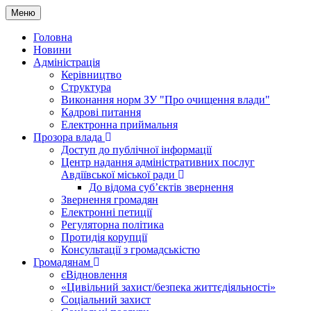
Меню
Головна
Новини
Адміністрація
Керівництво
Структура
Виконання норм ЗУ "Про очищення влади"
Кадрові питання
Електронна приймальня
Прозора влада
Доступ до публічної інформації
Центр надання адміністративних послуг
Авдіївської міської ради
До відома суб’єктів звернення
Звернення громадян
Електронні петиції
Регуляторна політика
Протидія корупції
Консультації з громадськістю
Громадянам
єВідновлення
«Цивільний захист/безпека життєдіяльності»
Соціальний захист