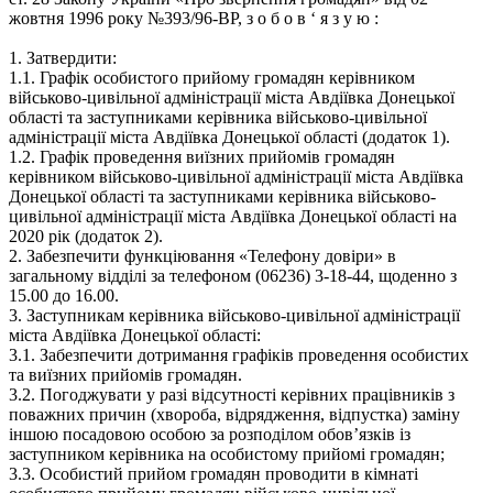
жовтня 1996 року №393/96-ВР, з о б о в ‘ я з у ю :
1. Затвердити:
1.1. Графік особистого прийому громадян керівником
військово-цивільної адміністрації міста Авдіївка Донецької
області та заступниками керівника військово-цивільної
адміністрації міста Авдіївка Донецької області (додаток 1).
1.2. Графік проведення виїзних прийомів громадян
керівником військово-цивільної адміністрації міста Авдіївка
Донецької області та заступниками керівника військово-
цивільної адміністрації міста Авдіївка Донецької області на
2020 рік (додаток 2).
2. Забезпечити функціювання «Телефону довіри» в
загальному відділі за телефоном (06236) 3-18-44, щоденно з
15.00 до 16.00.
3. Заступникам керівника військово-цивільної адміністрації
міста Авдіївка Донецької області:
3.1. Забезпечити дотримання графіків проведення особистих
та виїзних прийомів громадян.
3.2. Погоджувати у разі відсутності керівних працівників з
поважних причин (хвороба, відрядження, відпустка) заміну
іншою посадовою особою за розподілом обов’язків із
заступником керівника на особистому прийомі громадян;
3.3. Особистий прийом громадян проводити в кімнаті