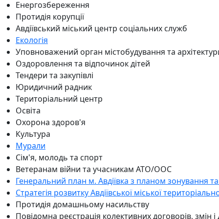
Енергозбереження
Протидія корупції
Авдіївський міський центр соціальних служб
Екологія
Уповноважений орган містобудування та архітектур
Оздоровлення та відпочинок дітей
Тендери та закупівлі
Юридичний радник
Територіальний центр
Освіта
Охорона здоров'я
Культура
Мурали
Сім'я, молодь та спорт
Ветеранам війни та учасникам АТО/ООС
Генеральний план м. Авдіївка з планом зонування та
Стратегія розвитку Авдіївської міської територіальн
Протидія домашньому насильству
Повідомна реєстрація колективних договорів, змін і