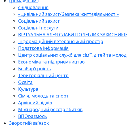
Громадянам
єВідновлення
«Цивільний захист/безпека життєдіяльності»
Соціальний захист
Соціальні послуги
ВІРТУАЛЬНА АЛЕЯ СЛАВИ ПОЛЕГЛИХ ЗАХИСНИКІ
Інформаційний ветеранський простір
Податкова інформація
Центр соціальних служб для сім'ї, дітей та молод
Економіка та підприємництво
Безбар'єрність
Територіальний центр
Освіта
Культура
Сім'я, молодь та спорт
Архівний відділ
Міжнародний реєстр збитків
ВПОраємось
Зворотній зв'язок