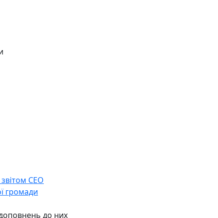
и
 звітом СЕО
ої громади
 доповнень до них