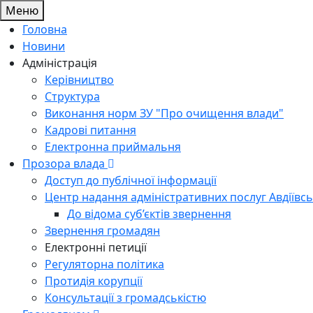
Меню
Головна
Новини
Адміністрація
Керівництво
Структура
Виконання норм ЗУ "Про очищення влади"
Кадрові питання
Електронна приймальня
Прозора влада
Доступ до публічної інформації
Центр надання адміністративних послуг Авдіївсь
До відома суб’єктів звернення
Звернення громадян
Електронні петиції
Регуляторна політика
Протидія корупції
Консультації з громадськістю