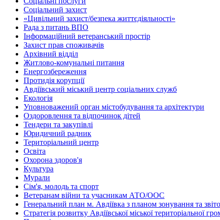
Соціальні послуги
Соціальний захист
«Цивільний захист/безпека життєдіяльності»
Рада з питань ВПО
Інформаційний ветеранський простір
Захист прав споживачів
Архівний відділ
Житлово-комунальні питання
Енергозбереження
Протидія корупції
Авдіївський міський центр соціальних служб
Екологія
Уповноважений орган містобудування та архітектури
Оздоровлення та відпочинок дітей
Тендери та закупівлі
Юридичний радник
Територіальний центр
Освіта
Охорона здоров'я
Культура
Мурали
Сім'я, молодь та спорт
Ветеранам війни та учасникам АТО/ООС
Генеральний план м. Авдіївка з планом зонування та зві
Стратегія розвитку Авдіївської міської територіальної гр