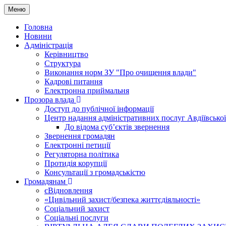
Меню
Головна
Новини
Адміністрація
Керівництво
Структура
Виконання норм ЗУ "Про очищення влади"
Кадрові питання
Електронна приймальня
Прозора влада
Доступ до публічної інформації
Центр надання адміністративних послуг Авдіївської
До відома суб’єктів звернення
Звернення громадян
Електронні петиції
Регуляторна політика
Протидія корупції
Консультації з громадськістю
Громадянам
єВідновлення
«Цивільний захист/безпека життєдіяльності»
Соціальний захист
Соціальні послуги