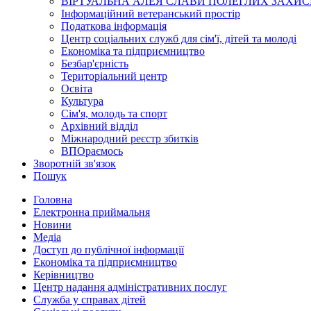
ВІРТУАЛЬНА АЛЕЯ СЛАВИ ПОЛЕГЛИХ ЗАХИС
Інформаційний ветеранський простір
Податкова інформація
Центр соціальних служб для сім'ї, дітей та молоді
Економіка та підприємництво
Безбар'єрність
Територіальний центр
Освіта
Культура
Сім'я, молодь та спорт
Архівний відділ
Міжнародний реєстр збитків
ВПОраємось
Зворотній зв'язок
Пошук
Головна
Електронна приймальня
Новини
Медіа
Доступ до публічної інформації
Економіка та підприємництво
Керівництво
Центр надання адміністративних послуг
Служба у справах дітей