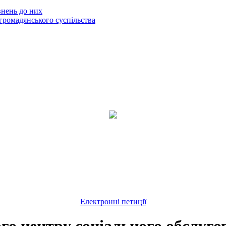
внень до них
громадянського суспільства
Електронні петиції