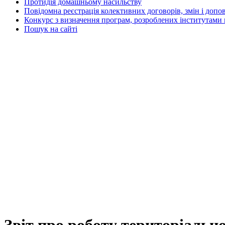
Протидія домашньому насильству
Повідомна реєстрація колективних договорів, змін і допо
Конкурс з визначення програм, розроблених інститутами 
Пошук на сайті