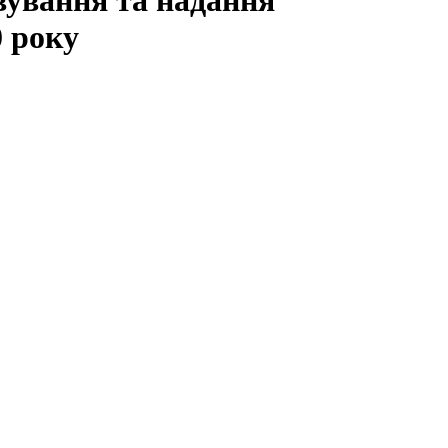
вування та надання
0 року