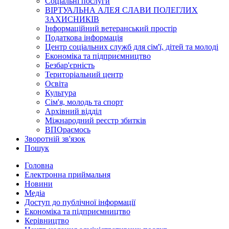
Соціальні послуги
ВІРТУАЛЬНА АЛЕЯ СЛАВИ ПОЛЕГЛИХ
ЗАХИСНИКІВ
Інформаційний ветеранський простір
Податкова інформація
Центр соціальних служб для сім'ї, дітей та молоді
Економіка та підприємництво
Безбар'єрність
Територіальний центр
Освіта
Культура
Сім'я, молодь та спорт
Архівний відділ
Міжнародний реєстр збитків
ВПОраємось
Зворотній зв'язок
Пошук
Головна
Електронна приймальня
Новини
Медіа
Доступ до публічної інформації
Економіка та підприємництво
Керівництво