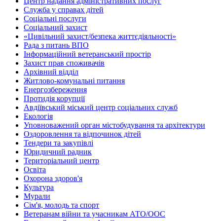
Центр надання адміністративних послуг
Служба у справах дітей
Соціальні послуги
Соціальний захист
«Цивільний захист/безпека життєдіяльності»
Рада з питань ВПО
Інформаційний ветеранський простір
Захист прав споживачів
Архівний відділ
Житлово-комунальні питання
Енергозбереження
Протидія корупції
Авдіївський міський центр соціальних служб
Екологія
Уповноважений орган містобудування та архітектури
Оздоровлення та відпочинок дітей
Тендери та закупівлі
Юридичний радник
Територіальний центр
Освіта
Охорона здоров'я
Культура
Мурали
Сім'я, молодь та спорт
Ветеранам війни та учасникам АТО/ООС