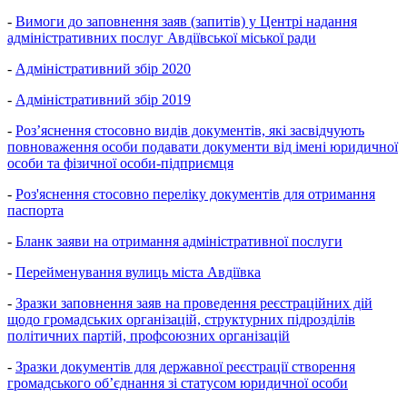
-
Вимоги до заповнення заяв (запитів) у Центрі надання
адміністративних послуг Авдіївської міської ради
-
Адміністративний збір 2020
-
Адміністративний збір 2019
-
Роз’яснення стосовно видів документів, які засвідчують
повноваження особи подавати документи від імені юридичної
особи та фізичної особи-підприємця
-
Роз'яснення стосовно переліку документів для отримання
паспорта
-
Бланк заяви на отримання адміністративної послуги
-
Перейменування вулиць міста Авдіївка
-
Зразки заповнення заяв на проведення реєстраційних дій
щодо громадських організацій, структурних підрозділів
політичних партій, профсоюзних організацій
-
Зразки документів для державної реєстрації створення
громадського об’єднання зі статусом юридичної особи