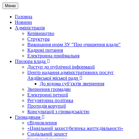
Меню
Головна
Новини
Адміністрація
Керівництво
Структура
Виконання норм ЗУ "Про очищення влади"
Кадрові питання
Електронна приймальня
Прозора влада
Доступ до публічної інформації
Центр надання адміністративних послуг
Авдіївської міської ради
До відома суб’єктів звернення
Звернення громадян
Електронні петиції
Регуляторна політика
Протидія корупції
Консультації з громадськістю
Громадянам
єВідновлення
«Цивільний захист/безпека життєдіяльності»
Соціальний захист