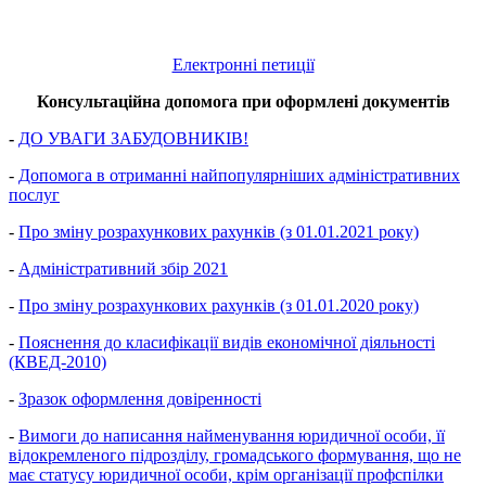
Електронні петиції
Консультаційна допомога при оформлені документів
-
ДО УВАГИ ЗАБУДОВНИКІВ!
-
Допомога в отриманні найпопулярніших адміністративних
послуг
-
Про зміну розрахункових рахунків (з 01.01.2021 року)
-
Адміністративний збір 2021
-
Про зміну розрахункових рахунків (з 01.01.2020 року)
-
Пояснення до класифікації видів економічної діяльності
(КВЕД-2010)
-
Зразок оформлення довіренності
-
Вимоги до написання найменування юридичної особи, її
відокремленого підрозділу, громадського формування, що не
має статусу юридичної особи, крім організації профспілки