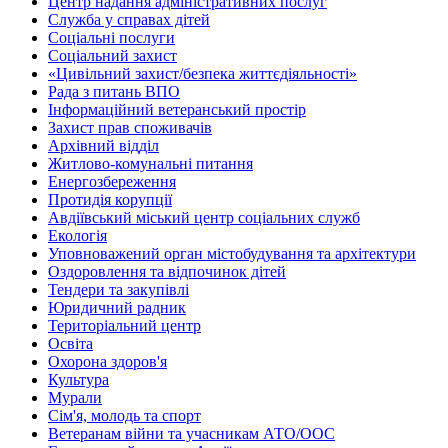
Центр надання адміністративних послуг
Служба у справах дітей
Соціальні послуги
Соціальний захист
«Цивільний захист/безпека життєдіяльності»
Рада з питань ВПО
Інформаційний ветеранський простір
Захист прав споживачів
Архівний відділ
Житлово-комунальні питання
Енергозбереження
Протидія корупції
Авдіївський міський центр соціальних служб
Екологія
Уповноважений орган містобудування та архітектури
Оздоровлення та відпочинок дітей
Тендери та закупівлі
Юридичний радник
Територіальний центр
Освіта
Охорона здоров'я
Культура
Мурали
Сім'я, молодь та спорт
Ветеранам війни та учасникам АТО/ООС