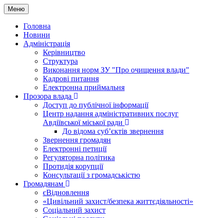
Меню
Головна
Новини
Адміністрація
Керівництво
Структура
Виконання норм ЗУ "Про очищення влади"
Кадрові питання
Електронна приймальня
Прозора влада
Доступ до публічної інформації
Центр надання адміністративних послуг
Авдіївської міської ради
До відома суб’єктів звернення
Звернення громадян
Електронні петиції
Регуляторна політика
Протидія корупції
Консультації з громадськістю
Громадянам
єВідновлення
«Цивільний захист/безпека життєдіяльності»
Соціальний захист