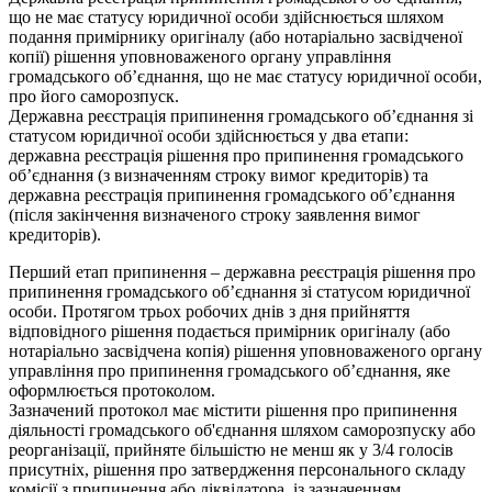
що не має статусу юридичної особи здійснюється шляхом
подання примірнику оригіналу (або нотаріально засвідченої
копії) рішення уповноваженого органу управління
громадського об’єднання, що не має статусу юридичної особи,
про його саморозпуск.
Державна реєстрація припинення громадського об’єднання зі
статусом юридичної особи здійснюється у два етапи:
державна реєстрація рішення про припинення громадського
об’єднання (з визначенням строку вимог кредиторів) та
державна реєстрація припинення громадського об’єднання
(після закінчення визначеного строку заявлення вимог
кредиторів).
Перший етап припинення – державна реєстрація рішення про
припинення громадського об’єднання зі статусом юридичної
особи. Протягом трьох робочих днів з дня прийняття
відповідного рішення подається примірник оригіналу (або
нотаріально засвідчена копія) рішення уповноваженого органу
управління про припинення громадського об’єднання, яке
оформлюється протоколом.
Зазначений протокол має містити рішення про припинення
діяльності громадського об'єднання шляхом саморозпуску або
реорганізації, прийняте більшістю не менш як у 3/4 голосів
присутніх, рішення про затвердження персонального складу
комісії з припинення або ліквідатора, із зазначенням