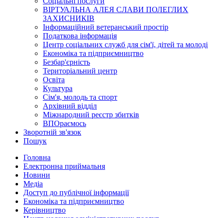
Соціальні послуги
ВІРТУАЛЬНА АЛЕЯ СЛАВИ ПОЛЕГЛИХ
ЗАХИСНИКІВ
Інформаційний ветеранський простір
Податкова інформація
Центр соціальних служб для сім'ї, дітей та молоді
Економіка та підприємництво
Безбар'єрність
Територіальний центр
Освіта
Культура
Сім'я, молодь та спорт
Архівний відділ
Міжнародний реєстр збитків
ВПОраємось
Зворотній зв'язок
Пошук
Головна
Електронна приймальня
Новини
Медіа
Доступ до публічної інформації
Економіка та підприємництво
Керівництво