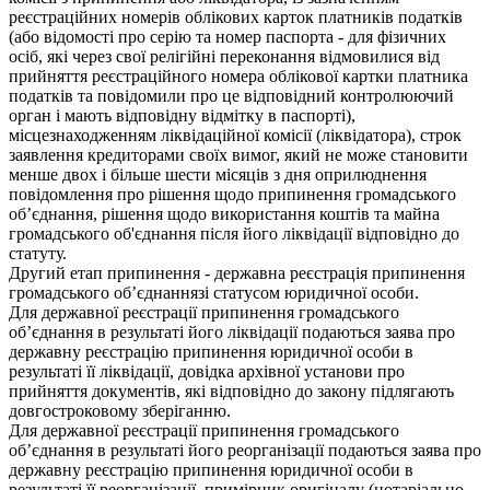
реєстраційних номерів облікових карток платників податків
(або відомості про серію та номер паспорта - для фізичних
осіб, які через свої релігійні переконання відмовилися від
прийняття реєстраційного номера облікової картки платника
податків та повідомили про це відповідний контролюючий
орган і мають відповідну відмітку в паспорті),
місцезнаходженням ліквідаційної комісії (ліквідатора), строк
заявлення кредиторами своїх вимог, який не може становити
менше двох і більше шести місяців з дня оприлюднення
повідомлення про рішення щодо припинення громадського
об’єднання, рішення щодо використання коштів та майна
громадського об'єднання після його ліквідації відповідно до
статуту.
Другий етап припинення - державна реєстрація припинення
громадського об’єднаннязі статусом юридичної особи.
Для державної реєстрації припинення громадського
об’єднання в результаті його ліквідації подаються заява про
державну реєстрацію припинення юридичної особи в
результаті її ліквідації, довідка архівної установи про
прийняття документів, які відповідно до закону підлягають
довгостроковому зберіганню.
Для державної реєстрації припинення громадського
об’єднання в результаті його реорганізації подаються заява про
державну реєстрацію припинення юридичної особи в
результаті її реорганізації, примірник оригіналу (нотаріально