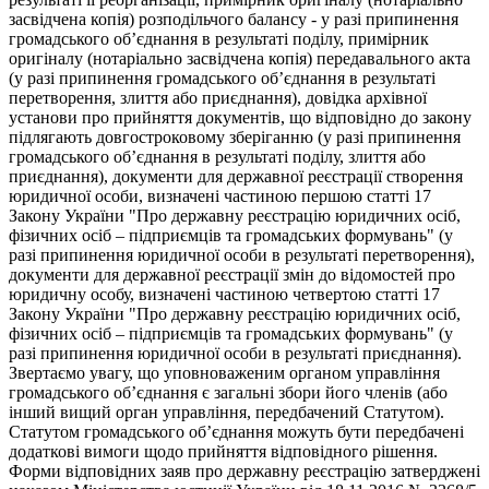
засвідчена копія) розподільчого балансу - у разі припинення
громадського об’єднання в результаті поділу, примірник
оригіналу (нотаріально засвідчена копія) передавального акта
(у разі припинення громадського об’єднання в результаті
перетворення, злиття або приєднання), довідка архівної
установи про прийняття документів, що відповідно до закону
підлягають довгостроковому зберіганню (у разі припинення
громадського об’єднання в результаті поділу, злиття або
приєднання), документи для державної реєстрації створення
юридичної особи, визначені частиною першою статті 17
Закону України "Про державну реєстрацію юридичних осіб,
фізичних осіб – підприємців та громадських формувань" (у
разі припинення юридичної особи в результаті перетворення),
документи для державної реєстрації змін до відомостей про
юридичну особу, визначені частиною четвертою статті 17
Закону України "Про державну реєстрацію юридичних осіб,
фізичних осіб – підприємців та громадських формувань" (у
разі припинення юридичної особи в результаті приєднання).
Звертаємо увагу, що уповноваженим органом управління
громадського об’єднання є загальні збори його членів (або
інший вищий орган управління, передбачений Статутом).
Статутом громадського об’єднання можуть бути передбачені
додаткові вимоги щодо прийняття відповідного рішення.
Форми відповідних заяв про державну реєстрацію затверджені