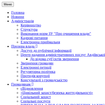
Меню
Головна
Новини
Адміністрація
Керівництво
Структура
Виконання норм ЗУ "Про очищення влади"
Кадрові питання
Електронна приймальня
Прозора влада
Доступ до публічної інформації
Центр надання адміністративних послуг Авдіївської
До відома суб’єктів звернення
Звернення громадян
Електронні петиції
Регуляторна політика
Протидія корупції
Консультації з громадськістю
Громадянам
єВідновлення
«Цивільний захист/безпека життєдіяльності»
Соціальний захист
Соціальні послуги