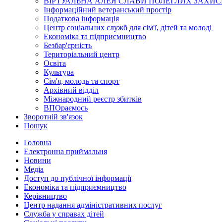
ВІРТУАЛЬНА АЛЕЯ СЛАВИ ПОЛЕГЛИХ ЗАХИС
Інформаційний ветеранський простір
Податкова інформація
Центр соціальних служб для сім'ї, дітей та молоді
Економіка та підприємництво
Безбар'єрність
Територіальний центр
Освіта
Культура
Сім'я, молодь та спорт
Архівний відділ
Міжнародний реєстр збитків
ВПОраємось
Зворотній зв'язок
Пошук
Головна
Електронна приймальня
Новини
Медіа
Доступ до публічної інформації
Економіка та підприємництво
Керівництво
Центр надання адміністративних послуг
Служба у справах дітей