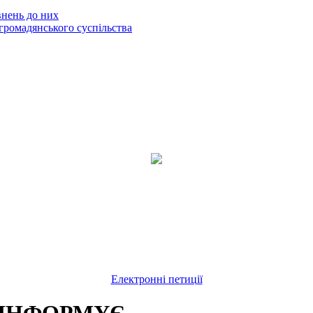
внень до них
громадянського суспільства
Електронні петиції