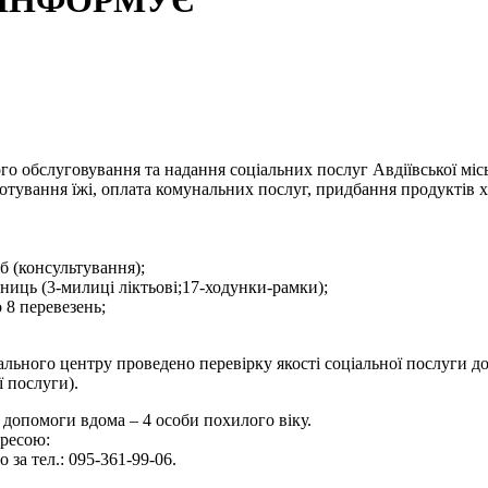
 ІНФОРМУЄ
 обслуговування та надання соціальних послуг Авдіївської міськ
отування їжі, оплата комунальних послуг, придбання продуктів х
б (консультування);
иниць (3-милиці ліктьові;17-ходунки-рамки);
 8 перевезень;
льного центру проведено перевірку якості соціальної послуги до
ї послуги).
 допомоги вдома – 4 особи похилого віку.
дресою:
 за тел.: 095-361-99-06.