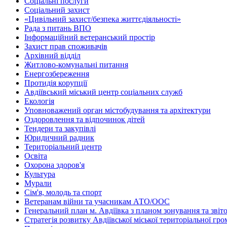
Соціальні послуги
Соціальний захист
«Цивільний захист/безпека життєдіяльності»
Рада з питань ВПО
Інформаційний ветеранський простір
Захист прав споживачів
Архівний відділ
Житлово-комунальні питання
Енергозбереження
Протидія корупції
Авдіївський міський центр соціальних служб
Екологія
Уповноважений орган містобудування та архітектури
Оздоровлення та відпочинок дітей
Тендери та закупівлі
Юридичний радник
Територіальний центр
Освіта
Охорона здоров'я
Культура
Мурали
Сім'я, молодь та спорт
Ветеранам війни та учасникам АТО/ООС
Генеральний план м. Авдіївка з планом зонування та зві
Стратегія розвитку Авдіївської міської територіальної гр