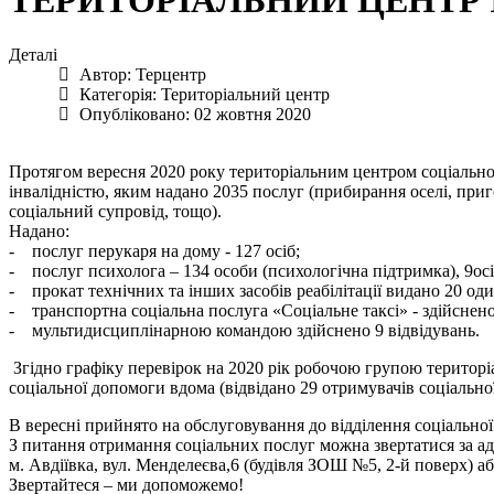
ТЕРИТОРІАЛЬНИЙ ЦЕНТР
Деталі
Автор:
Терцентр
Категорія:
Територіальний центр
Опубліковано: 02 жовтня 2020
Протягом вересня 2020 року територіальним центром соціального
інвалідністю, яким надано 2035 послуг (прибирання оселі, приг
соціальний супровід, тощо).
Надано:
- послуг перукаря на дому - 127 осіб;
- послуг психолога – 134 особи (психологічна підтримка), 9осі
- прокат технічних та інших засобів реабілітації видано 20 од
- транспортна соціальна послуга «Соціальне таксі» - здійснено
- мультидисциплінарною командою здійснено 9 відвідувань.
Згідно графіку перевірок на 2020 рік робочою групою територіа
соціальної допомоги вдома (відвідано 29 отримувачів соціально
В вересні прийнято на обслуговування до відділення соціальної
З питання отримання соціальних послуг можна звертатися за а
м. Авдіївка, вул. Менделеєва,6 (будівля ЗОШ №5, 2-й поверх) або
Звертайтеся – ми допоможемо!