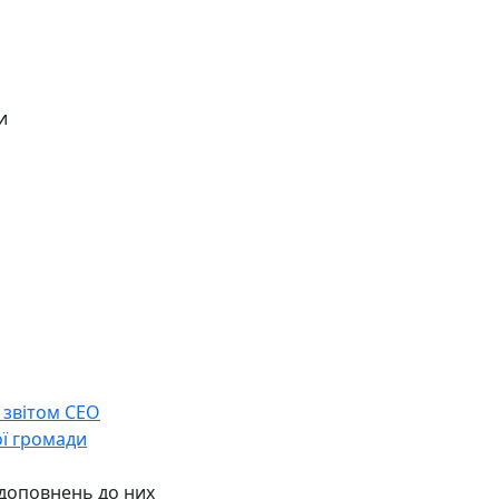
и
 звітом СЕО
ої громади
 доповнень до них