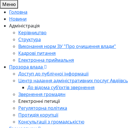
Меню
Головна
Новини
Адміністрація
Керівництво
Структура
Виконання норм ЗУ "Про очищення влади"
Кадрові питання
Електронна приймальня
Прозора влада
Доступ до публічної інформації
Центр надання адміністративних послуг Авдіївсь
До відома суб’єктів звернення
Звернення громадян
Електронні петиції
Регуляторна політика
Протидія корупції
Консультації з громадськістю