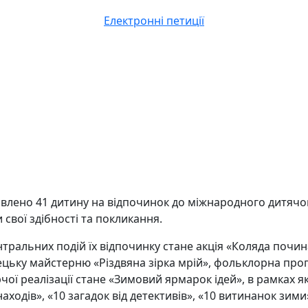
Електронні петиції
дпрвлено 41 дитину на відпочинок до міжнародного дитяч
 свої здібності та покликання.
нтральних подій їх відпочинку стане акція «Коляда почин
тецьку майстерню «Різдвяна зірка мрій», фольклорна прог
рчої реалізації стане «Зимовий ярмарок ідей», в рамках 
находів», «10 загадок від детективів», «10 витинанок зими