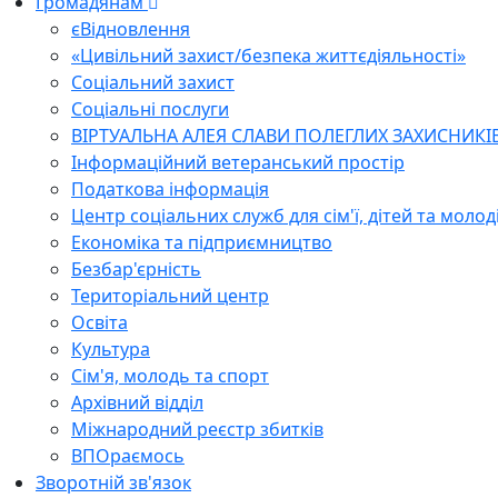
Громадянам
єВідновлення
«Цивільний захист/безпека життєдіяльності»
Соціальний захист
Соціальні послуги
ВІРТУАЛЬНА АЛЕЯ СЛАВИ ПОЛЕГЛИХ ЗАХИСНИКІ
Інформаційний ветеранський простір
Податкова інформація
Центр соціальних служб для сім'ї, дітей та молод
Економіка та підприємництво
Безбар'єрність
Територіальний центр
Освіта
Культура
Сім'я, молодь та спорт
Архівний відділ
Міжнародний реєстр збитків
ВПОраємось
Зворотній зв'язок