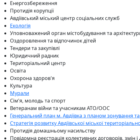
Енергозбереження
Протидія корупції
Авдіївський міський центр соціальних служб
Екологія
Уповноважений орган містобудування та архітектур
Оздоровлення та відпочинок дітей
Тендери та закупівлі
Юридичний радник
Територіальний центр
Освіта
Охорона здоров'я
Культура
Мурали
Сім'я, молодь та спорт
Ветеранам війни та учасникам АТО/ООС
Генеральний план м. Авдіївка з планом зонування та
Стратегія розвитку Авдіївської міської територіальн
Протидія домашньому насильству
Повідомна реєстрація колективних договорів, змін і