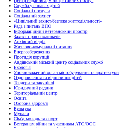
Центр надання адміністративних послуг
Служба у справах дітей
Соціальні послуги
Соціальний захист
«Цивільний захист/безпека життєдіяльності»
Рада з питань ВПО
Інформаційний ветеранський простір
Захист прав споживачів
Архівний відділ
Житлово-комунальні питання
Енергозбереження
Протидія корупції
Авдіївський міський центр соціальних служб
Екологія
Уповноважений орган містобудування та архітектури
Оздоровлення та відпочинок дітей
Тендери та закупівлі
Юридичний радник
Територіальний центр
Освіта
Охорона здоров'я
Культура
Мурали
Сім'я, молодь та спорт
Ветеранам війни та учасникам АТО/ООС