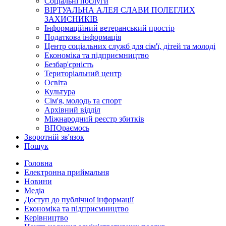
Соціальні послуги
ВІРТУАЛЬНА АЛЕЯ СЛАВИ ПОЛЕГЛИХ
ЗАХИСНИКІВ
Інформаційний ветеранський простір
Податкова інформація
Центр соціальних служб для сім'ї, дітей та молоді
Економіка та підприємництво
Безбар'єрність
Територіальний центр
Освіта
Культура
Сім'я, молодь та спорт
Архівний відділ
Міжнародний реєстр збитків
ВПОраємось
Зворотній зв'язок
Пошук
Головна
Електронна приймальня
Новини
Медіа
Доступ до публічної інформації
Економіка та підприємництво
Керівництво