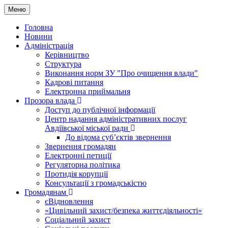
Меню
Головна
Новини
Адміністрація
Керівництво
Структура
Виконання норм ЗУ "Про очищення влади"
Кадрові питання
Електронна приймальня
Прозора влада
Доступ до публічної інформації
Центр надання адміністративних послуг
Авдіївської міської ради
До відома суб’єктів звернення
Звернення громадян
Електронні петиції
Регуляторна політика
Протидія корупції
Консультації з громадськістю
Громадянам
єВідновлення
«Цивільний захист/безпека життєдіяльності»
Соціальний захист