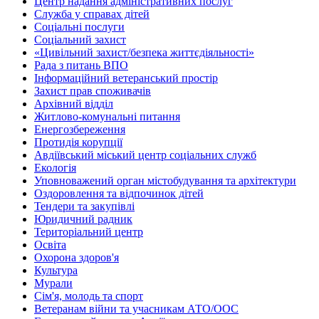
Центр надання адміністративних послуг
Служба у справах дітей
Соціальні послуги
Соціальний захист
«Цивільний захист/безпека життєдіяльності»
Рада з питань ВПО
Інформаційний ветеранський простір
Захист прав споживачів
Архівний відділ
Житлово-комунальні питання
Енергозбереження
Протидія корупції
Авдіївський міський центр соціальних служб
Екологія
Уповноважений орган містобудування та архітектури
Оздоровлення та відпочинок дітей
Тендери та закупівлі
Юридичний радник
Територіальний центр
Освіта
Охорона здоров'я
Культура
Мурали
Сім'я, молодь та спорт
Ветеранам війни та учасникам АТО/ООС