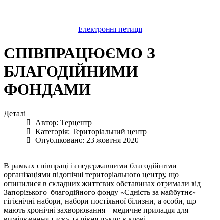
Електронні петиції
СПІВПРАЦЮЄМО З
БЛАГОДІЙНИМИ
ФОНДАМИ
Деталі
Автор:
Терцентр
Категорія:
Територіальний центр
Опубліковано: 23 жовтня 2020
В рамках співпраці із недержавними благодійними
організаціями підопічні територіального центру, що
опинилися в складних життєвих обставинах отримали від
Запорізького благодійного фонду «Єдність за майбутнє»
гігієнічні набори, набори постільної білизни, а особи, що
мають хронічні захворювання – медичне приладдя для
вимірювання тиску та рівня цукру в крові.