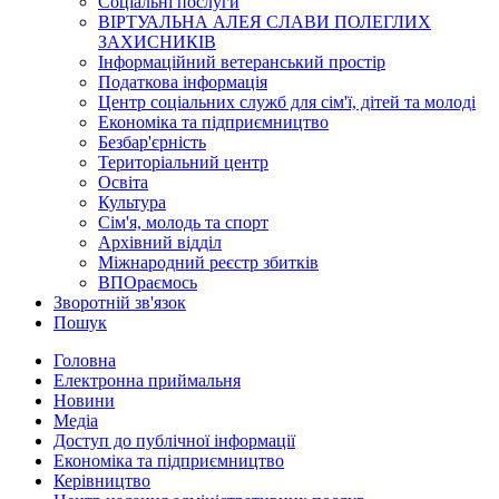
Соціальні послуги
ВІРТУАЛЬНА АЛЕЯ СЛАВИ ПОЛЕГЛИХ
ЗАХИСНИКІВ
Інформаційний ветеранський простір
Податкова інформація
Центр соціальних служб для сім'ї, дітей та молоді
Економіка та підприємництво
Безбар'єрність
Територіальний центр
Освіта
Культура
Сім'я, молодь та спорт
Архівний відділ
Міжнародний реєстр збитків
ВПОраємось
Зворотній зв'язок
Пошук
Головна
Електронна приймальня
Новини
Медіа
Доступ до публічної інформації
Економіка та підприємництво
Керівництво