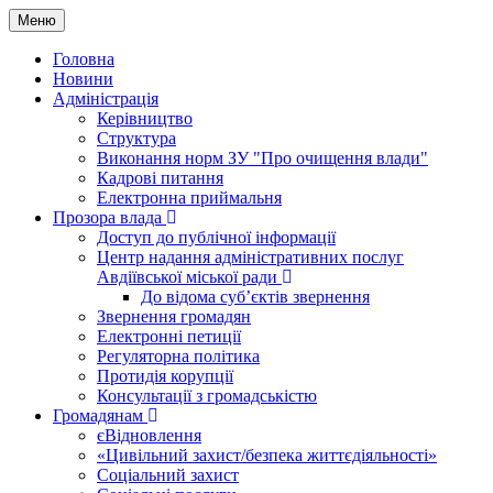
Меню
Головна
Новини
Адміністрація
Керівництво
Структура
Виконання норм ЗУ "Про очищення влади"
Кадрові питання
Електронна приймальня
Прозора влада
Доступ до публічної інформації
Центр надання адміністративних послуг
Авдіївської міської ради
До відома суб’єктів звернення
Звернення громадян
Електронні петиції
Регуляторна політика
Протидія корупції
Консультації з громадськістю
Громадянам
єВідновлення
«Цивільний захист/безпека життєдіяльності»
Соціальний захист