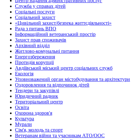
Центр надання адміністративних послуг
Служба у справах дітей
Соціальні послуги
Соціальний захист
«Цивільний захист/безпека життєдіяльності»
Рада з питань ВПО
Інформаційний ветеранський простір
Захист прав споживачів
Архівний відділ
Житлово-комунальні питання
Енергозбереження
Протидія корупції
Авдіївський міський центр соціальних служб
Екологія
Уповноважений орган містобудування та архітектури
Оздоровлення та відпочинок дітей
Тендери та закупівлі
Юридичний радник
Територіальний центр
Освіта
Охорона здоров'я
Культура
Мурали
Сім'я, молодь та спорт
Ветеранам війни та учасникам АТО/ООС