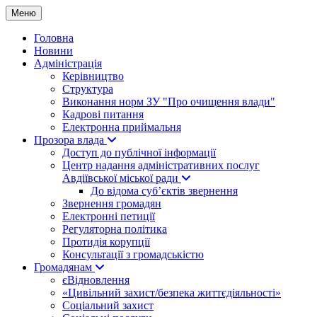
Меню
Головна
Новини
Адміністрація
Керівництво
Структура
Виконання норм ЗУ "Про очищення влади"
Кадрові питання
Електронна приймальня
Прозора влада
Доступ до публічної інформації
Центр надання адміністративних послуг
Авдіївської міської ради
До відома суб’єктів звернення
Звернення громадян
Електронні петиції
Регуляторна політика
Протидія корупції
Консультації з громадськістю
Громадянам
єВідновлення
«Цивільний захист/безпека життєдіяльності»
Соціальний захист