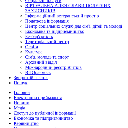
Соціальні послуги
ВІРТУАЛЬНА АЛЕЯ СЛАВИ ПОЛЕГЛИХ
ЗАХИСНИКІВ
Інформаційний ветеранський простір
Податкова інформація
Центр соціальних служб для сім'ї, дітей та молоді
Економіка та підприємництво
Безбар'єрність
Територіальний центр
Освіта
Культура
Сім'я, молодь та спорт
Архівний відділ
Міжнародний реєстр збитків
ВПОраємось
Зворотній зв'язок
Пошук
Головна
Електронна приймальня
Новини
Медіа
Доступ до публічної інформації
Економіка та підприємництво
Керівництво