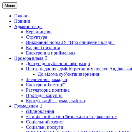
Меню
Головна
Новини
Адміністрація
Керівництво
Структура
Виконання норм ЗУ "Про очищення влади"
Кадрові питання
Електронна приймальня
Прозора влада
Доступ до публічної інформації
Центр надання адміністративних послуг Авдіївської
До відома суб’єктів звернення
Звернення громадян
Електронні петиції
Регуляторна політика
Протидія корупції
Консультації з громадськістю
Громадянам
єВідновлення
«Цивільний захист/безпека життєдіяльності»
Соціальний захист
Соціальні послуги