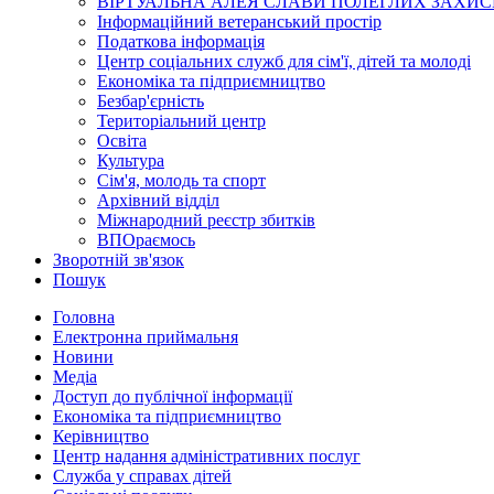
ВІРТУАЛЬНА АЛЕЯ СЛАВИ ПОЛЕГЛИХ ЗАХИС
Інформаційний ветеранський простір
Податкова інформація
Центр соціальних служб для сім'ї, дітей та молоді
Економіка та підприємництво
Безбар'єрність
Територіальний центр
Освіта
Культура
Сім'я, молодь та спорт
Архівний відділ
Міжнародний реєстр збитків
ВПОраємось
Зворотній зв'язок
Пошук
Головна
Електронна приймальня
Новини
Медіа
Доступ до публічної інформації
Економіка та підприємництво
Керівництво
Центр надання адміністративних послуг
Служба у справах дітей