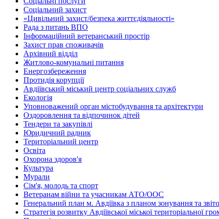
Соціальні послуги
Соціальний захист
«Цивільний захист/безпека життєдіяльності»
Рада з питань ВПО
Інформаційний ветеранський простір
Захист прав споживачів
Архівний відділ
Житлово-комунальні питання
Енергозбереження
Протидія корупції
Авдіївський міський центр соціальних служб
Екологія
Уповноважений орган містобудування та архітектури
Оздоровлення та відпочинок дітей
Тендери та закупівлі
Юридичний радник
Територіальний центр
Освіта
Охорона здоров'я
Культура
Мурали
Сім'я, молодь та спорт
Ветеранам війни та учасникам АТО/ООС
Генеральний план м. Авдіївка з планом зонування та зві
Стратегія розвитку Авдіївської міської територіальної гр