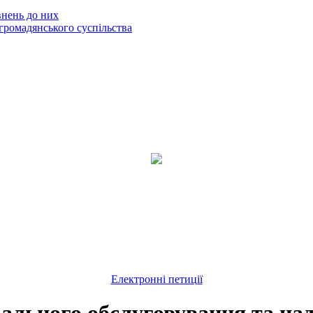
внень до них
громадянського суспільства
Електронні петиції