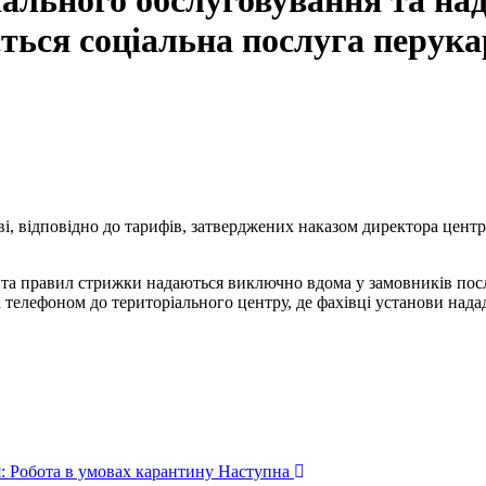
іального обслуговування та на
ється соціальна послуга перук
ові, відповідно до тарифів, затверджених наказом директора цент
 та правил стрижки надаються виключно вдома у замовників пос
за телефоном до територіального центру, де фахівці установи на
я: Робота в умовах карантину
Наступна