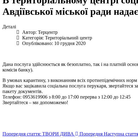
В територіальному центрі соц
Авдіївської міської ради нада
Деталі
Автор:
Терцентр
Категорія:
Територіальний центр
Опубліковано: 10 грудня 2020
Дана послуга здійснюється як безоплатно, так і на платній осн
комісія банку).
В умовах карантину, з виконанням всіх протиепідемічних норм
Якщо вас зацікавила соціальна послуга перукаря, звертайтеся 
пакету документів.
Телефон: 0953619906 з 8:00 до 17:00 перерва з 12:00 до 12:45
Звертайтеся – ми допоможемо!
Попередня стаття: ТВОРИ ДИВА
Попередня
Наступна статт