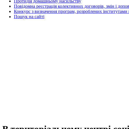
Протидія домашньому насильству
Повідомна реєстрація колективних договорів, змін і допо
Конкурс з визначення програм, розроблених інститутами 
Пошук на сайті