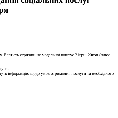
дання соціальних послуг
аря
ру. Вартість стрижки не модельної коштує 21грн. 20коп.(плюс
луги.
дадуть інформацію щодо умов отримання послуги та необхідного