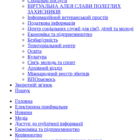
Соціальні послуги
ВІРТУАЛЬНА АЛЕЯ СЛАВИ ПОЛЕГЛИХ
ЗАХИСНИКІВ
Інформаційний ветеранський простір
Податкова інформація
Центр соціальних служб для сім'ї, дітей та молоді
Економіка та підприємництво
Безбар'єрність
Територіальний центр
Освіта
Культура
Сім'я, молодь та спорт
Архівний відділ
Міжнародний реєстр збитків
ВПОраємось
Зворотній зв'язок
Пошук
Головна
Електронна приймальня
Новини
Медіа
Доступ до публічної інформації
Економіка та підприємництво
Керівництво