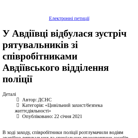
Електронні петиції
У Авдіївці відбулася зустріч
рятувальників зі
співробітниками
Авдіївського відділення
поліції
Деталі
Автор:
ДСНС
Категорія:
«Цивільний захист/безпека
життєдіяльності»
Опубліковано: 22 січня 2021
В ході заходу, співробітники поліції розтлумачили водіям
аварійно-рятувальних та спеціальних транспортних засобів