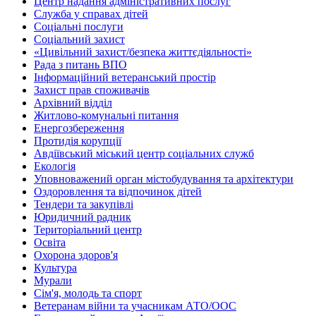
Центр надання адміністративних послуг
Служба у справах дітей
Соціальні послуги
Соціальний захист
«Цивільний захист/безпека життєдіяльності»
Рада з питань ВПО
Інформаційний ветеранський простір
Захист прав споживачів
Архівний відділ
Житлово-комунальні питання
Енергозбереження
Протидія корупції
Авдіївський міський центр соціальних служб
Екологія
Уповноважений орган містобудування та архітектури
Оздоровлення та відпочинок дітей
Тендери та закупівлі
Юридичний радник
Територіальний центр
Освіта
Охорона здоров'я
Культура
Мурали
Сім'я, молодь та спорт
Ветеранам війни та учасникам АТО/ООС