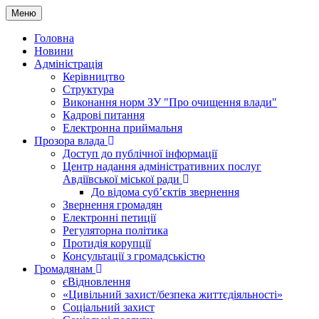
Меню
Головна
Новини
Адміністрація
Керівництво
Структура
Виконання норм ЗУ "Про очищення влади"
Кадрові питання
Електронна приймальня
Прозора влада
Доступ до публічної інформації
Центр надання адміністративних послуг
Авдіївської міської ради
До відома суб’єктів звернення
Звернення громадян
Електронні петиції
Регуляторна політика
Протидія корупції
Консультації з громадськістю
Громадянам
єВідновлення
«Цивільний захист/безпека життєдіяльності»
Соціальний захист