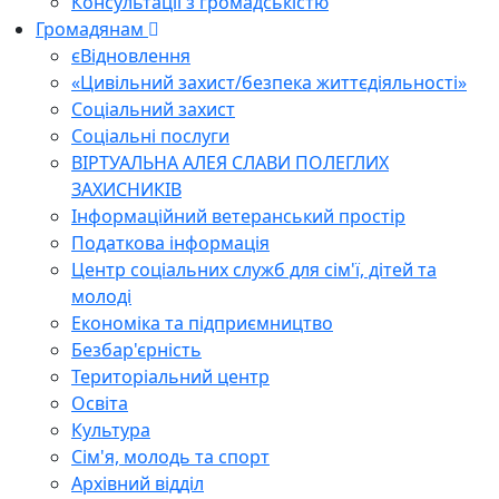
Консультації з громадськістю
Громадянам
єВідновлення
«Цивільний захист/безпека життєдіяльності»
Соціальний захист
Соціальні послуги
ВІРТУАЛЬНА АЛЕЯ СЛАВИ ПОЛЕГЛИХ
ЗАХИСНИКІВ
Інформаційний ветеранський простір
Податкова інформація
Центр соціальних служб для сім'ї, дітей та
молоді
Економіка та підприємництво
Безбар'єрність
Територіальний центр
Освіта
Культура
Сім'я, молодь та спорт
Архівний відділ