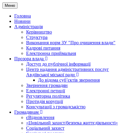
Меню
Головна
Новини
Адміністрація
Керівництво
Структура
Виконання норм ЗУ "Про очищення влади"
Кадрові питання
Електронна приймальня
Прозора влада
Доступ до публічної інформації
Центр надання адміністративних послуг
Авдіївської міської ради
До відома суб’єктів звернення
Звернення громадян
Електронні петиції
Регуляторна політика
Протидія корупції
Консультації з громадськістю
Громадянам
єВідновлення
«Цивільний захист/безпека життєдіяльності»
Соціальний захист