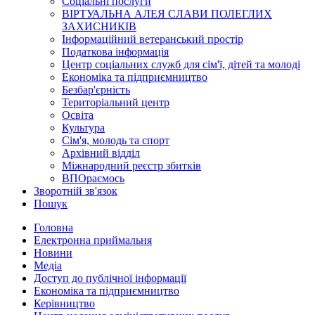
Соціальні послуги
ВІРТУАЛЬНА АЛЕЯ СЛАВИ ПОЛЕГЛИХ
ЗАХИСНИКІВ
Інформаційний ветеранський простір
Податкова інформація
Центр соціальних служб для сім'ї, дітей та молоді
Економіка та підприємництво
Безбар'єрність
Територіальний центр
Освіта
Культура
Сім'я, молодь та спорт
Архівний відділ
Міжнародний реєстр збитків
ВПОраємось
Зворотній зв'язок
Пошук
Головна
Електронна приймальня
Новини
Медіа
Доступ до публічної інформації
Економіка та підприємництво
Керівництво