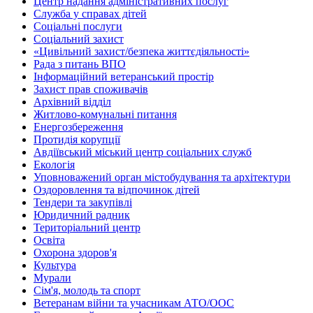
Центр надання адміністративних послуг
Служба у справах дітей
Соціальні послуги
Соціальний захист
«Цивільний захист/безпека життєдіяльності»
Рада з питань ВПО
Інформаційний ветеранський простір
Захист прав споживачів
Архівний відділ
Житлово-комунальні питання
Енергозбереження
Протидія корупції
Авдіївський міський центр соціальних служб
Екологія
Уповноважений орган містобудування та архітектури
Оздоровлення та відпочинок дітей
Тендери та закупівлі
Юридичний радник
Територіальний центр
Освіта
Охорона здоров'я
Культура
Мурали
Сім'я, молодь та спорт
Ветеранам війни та учасникам АТО/ООС