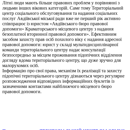
Літні люди мають більше правових проблем у порівнянні з
людьми інших вікових категорій. Саме тому Територіальний
центр соціального обслуговування та надання соціальних
послуг Авдіївської міської ради вже не перший рік активно
співпрацює із юристом «Авдіївського бюро правової
допомоги» Краматорського місцевого центру з надання
безоплатної вторинної правової допомоги». Ефективним
засобом захисту прав осіб похилого віку є надання адресної
правової допомоги: юрист у складі мультидисциплінарної
команди територіального центру надає консультації
безпосередньо за місцем проживання підопічних відділення
догляду вдома територіального центру, що дуже зручно для
малорухомих осіб.
Інформацію про свої права, механізм їх реалізації та захисту
підопічні територіального центру дізнаються через регулярне
розповсюдження відповідних інформаційних буклетів із
зазначеними контактами найближчого місцевого бюро
правової допомоги.