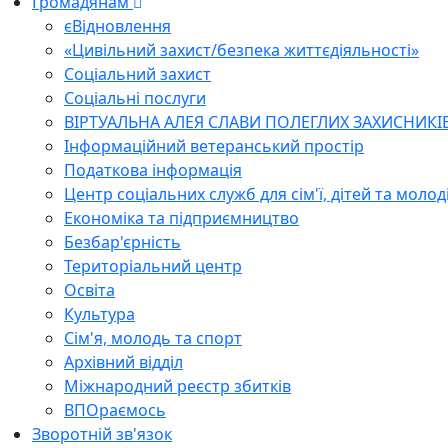
Громадянам
єВідновлення
«Цивільний захист/безпека життєдіяльності»
Соціальний захист
Соціальні послуги
ВІРТУАЛЬНА АЛЕЯ СЛАВИ ПОЛЕГЛИХ ЗАХИСНИКІ
Інформаційний ветеранський простір
Податкова інформація
Центр соціальних служб для сім'ї, дітей та молод
Економіка та підприємництво
Безбар'єрність
Територіальний центр
Освіта
Культура
Сім'я, молодь та спорт
Архівний відділ
Міжнародний реєстр збитків
ВПОраємось
Зворотній зв'язок