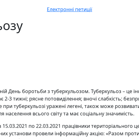
Електронні петиції
ьозу
тній День боротьби з туберкульозом. Туберкульоз – це і
 2-3 тижні; рясне потовиділення; вночі слабкість; безп
при туберкульозі уражені легені, також може розвивати
я населення всього світу та має соціальну значимість.
15.03.2021 по 22.03.2021 працівники територіального ц
пічних установи провели інформаційну акцію: «Разом пр