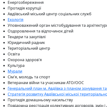
Енергозбереження
Протидія корупції
Авдіївський міський центр соціальних служб
Екологія
Уповноважений орган містобудування та архітектур
Оздоровлення та відпочинок дітей
Тендери та закупівлі
Юридичний радник
Територіальний центр
Освіта
Охорона здоров'я
Культура
Мурали
Сім'я, молодь та спорт
Ветеранам війни та учасникам АТО/ООС
Генеральний план м. Авдіївка з планом зонування та
Стратегія розвитку Авдіївської міської територіальн
Протидія домашньому насильству
Повідомна реєстрація колективних договорів, змін і