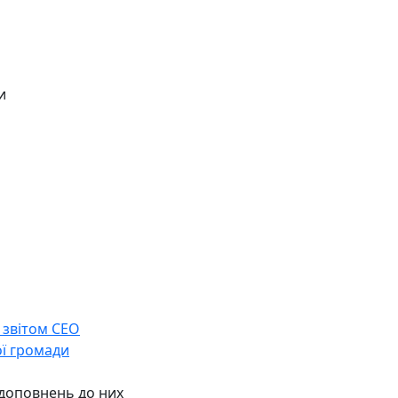
и
 звітом СЕО
ої громади
 доповнень до них