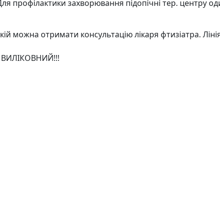
 Для профілактики захворювання підопічні тер. центру о
якій можна отримати консультацію лікаря фтизіатра. Ліні
ВИЛІКОВНИЙ!!!
ої оцінки якості соціальних послуг
Авдіївська міська військова адміністрація Покровсь