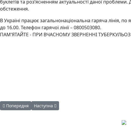
буклетів та роз’ясненням актуальності даної проблеми.
обстеження.
В Україні працює загальнонаціональна гаряча лінія, по 
до 16.00. Телефон гарячої лінії – 0800503080.
ПАМ’ЯТАЙТЕ - ПРИ ВЧАСНОМУ ЗВЕРНЕННІ ТУБЕРКУЛЬОЗ 
Попередня стаття: ТЕРИТОРІАЛЬНИЙ ЦЕНТР ІНФОРМУЄ
Наступна стаття: Комісія з проведення зовнішнь
Попередня
Наступна
КОНТАКТИ
EMAIL: avd.v@dn.gov.ua