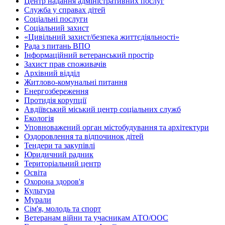
Центр надання адміністративних послуг
Служба у справах дітей
Соціальні послуги
Соціальний захист
«Цивільний захист/безпека життєдіяльності»
Рада з питань ВПО
Інформаційний ветеранський простір
Захист прав споживачів
Архівний відділ
Житлово-комунальні питання
Енергозбереження
Протидія корупції
Авдіївський міський центр соціальних служб
Екологія
Уповноважений орган містобудування та архітектури
Оздоровлення та відпочинок дітей
Тендери та закупівлі
Юридичний радник
Територіальний центр
Освіта
Охорона здоров'я
Культура
Мурали
Сім'я, молодь та спорт
Ветеранам війни та учасникам АТО/ООС