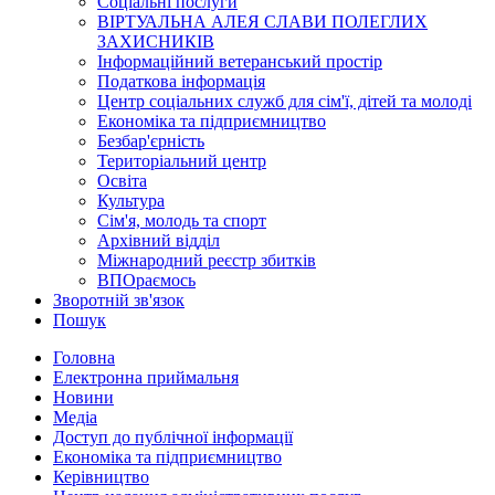
Соціальні послуги
ВІРТУАЛЬНА АЛЕЯ СЛАВИ ПОЛЕГЛИХ
ЗАХИСНИКІВ
Інформаційний ветеранський простір
Податкова інформація
Центр соціальних служб для сім'ї, дітей та молоді
Економіка та підприємництво
Безбар'єрність
Територіальний центр
Освіта
Культура
Сім'я, молодь та спорт
Архівний відділ
Міжнародний реєстр збитків
ВПОраємось
Зворотній зв'язок
Пошук
Головна
Електронна приймальня
Новини
Медіа
Доступ до публічної інформації
Економіка та підприємництво
Керівництво