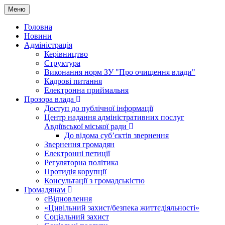
Меню
Головна
Новини
Адміністрація
Керівництво
Структура
Виконання норм ЗУ "Про очищення влади"
Кадрові питання
Електронна приймальня
Прозора влада
Доступ до публічної інформації
Центр надання адміністративних послуг
Авдіївської міської ради
До відома суб’єктів звернення
Звернення громадян
Електронні петиції
Регуляторна політика
Протидія корупції
Консультації з громадськістю
Громадянам
єВідновлення
«Цивільний захист/безпека життєдіяльності»
Соціальний захист