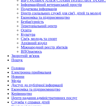
ВІРТУАЛЬНА АЛЕЯ СЛАВИ ПОЛЕГЛИХ ЗАХИС
Інформаційний ветеранський простір
Податкова інформація
Центр соціальних служб для сім'ї, дітей та молоді
Економіка та підприємництво
Безбар'єрність
Територіальний центр
Освіта
Культура
Сім'я, молодь та спорт
Архівний відділ
Міжнародний реєстр збитків
ВПОраємось
Зворотній зв'язок
Пошук
Головна
Електронна приймальня
Новини
Медіа
Доступ до публічної інформації
Економіка та підприємництво
Керівництво
Центр надання адміністративних послуг
Служба у справах дітей