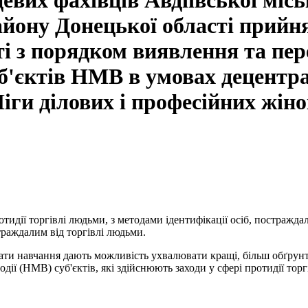
цевих фахівців Авдіївської місь
айону Донецької області прийн
ті з порядком виявлення та пе
уб'єктів НМВ в умовах децентра
іги ділових і професійних жіно
идії торгівлі людьми, з методами ідентифікації осіб, постражда
раждалим від торгівлі людьми.
тати навчання дають можливість ухвалювати кращі, більш обґрунт
ї (НМВ) суб'єктів, які здійснюють заходи у сфері протидії торгі