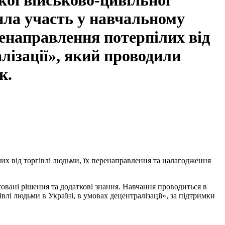
кої військово-цивільної
яла участь у навчальному
ренаправлення потерпілих від
лізації», який проводили
к.
лих від торгівлі людьми, їх перенаправлення та налагодження
овані рішення та додаткові знання. Навчання проводиться в
влі людьми в Україні, в умовах децентралізації», за підтримки