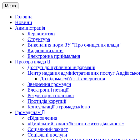
Меню
Головна
Новини
Адміністрація
Керівництво
Структура
Виконання норм ЗУ "Про очищення влади"
Кадрові питання
Електронна приймальня
Прозора влада
Доступ до публічної інформації
Центр надання адміністративних послуг Авдіївської
До відома суб’єктів звернення
Звернення громадян
Електронні петиції
Регуляторна політика
Протидія корупції
Консультації з громадськістю
Громадянам
єВідновлення
«Цивільний захист/безпека життєдіяльності»
Соціальний захист
Соціальні послуги