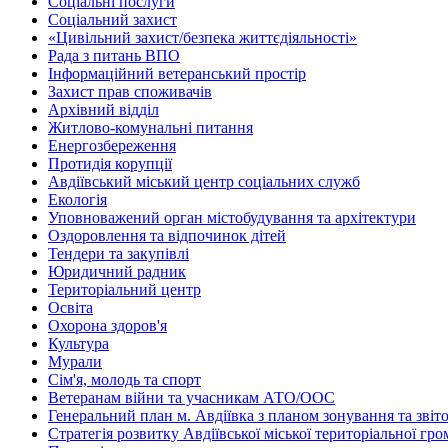
Соціальні послуги
Соціальний захист
«Цивільний захист/безпека життєдіяльності»
Рада з питань ВПО
Інформаційний ветеранський простір
Захист прав споживачів
Архівний відділ
Житлово-комунальні питання
Енергозбереження
Протидія корупції
Авдіївський міський центр соціальних служб
Екологія
Уповноважений орган містобудування та архітектури
Оздоровлення та відпочинок дітей
Тендери та закупівлі
Юридичний радник
Територіальний центр
Освіта
Охорона здоров'я
Культура
Мурали
Сім'я, молодь та спорт
Ветеранам війни та учасникам АТО/ООС
Генеральний план м. Авдіївка з планом зонування та зві
Стратегія розвитку Авдіївської міської територіальної гр