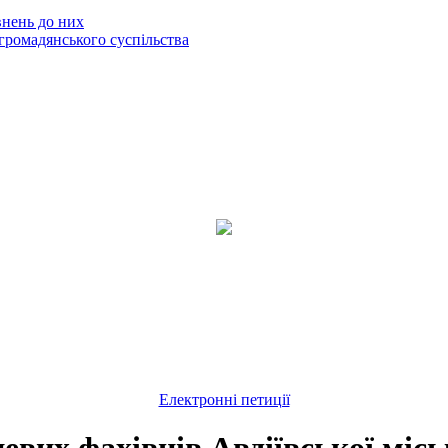
внень до них
громадянського суспільства
Електронні петиції