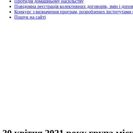
Протидія домашньому насильству
Повідомна реєстрація колективних договорів, змін і допо
Конкурс з визначення програм, розроблених інститутами 
Пошук на сайті