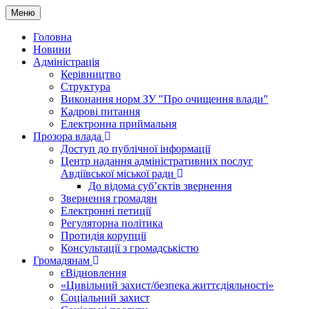
Меню
Головна
Новини
Адміністрація
Керівництво
Структура
Виконання норм ЗУ "Про очищення влади"
Кадрові питання
Електронна приймальня
Прозора влада
Доступ до публічної інформації
Центр надання адміністративних послуг
Авдіївської міської ради
До відома суб’єктів звернення
Звернення громадян
Електронні петиції
Регуляторна політика
Протидія корупції
Консультації з громадськістю
Громадянам
єВідновлення
«Цивільний захист/безпека життєдіяльності»
Соціальний захист