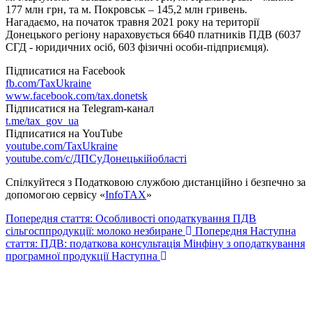
177 млн грн, та м. Покровськ – 145,2 млн гривень.
Нагадаємо, на початок травня 2021 року на території
Донецького регіону нараховується 6640 платників ПДВ (6037
СГД - юридичних осіб, 603 фізичні особи-підприємця).
Підписатися на Facebook
fb.com/TaxUkraine
www.facebook.com/tax.donetsk
Підписатися на Telegram-канал
t.me/tax_gov_ua
Підписатися на YouTube
youtube.com/TaxUkraine
youtube.com/c/ДПСуДонецькійобласті
Спілкуйтеся з Податковою службою дистанційно і безпечно за
допомогою сервісу «
InfoTAX
»
Попередня стаття: Особливості оподаткування ПДВ
сільгосппродукції: молоко незбиране
Попередня
Наступна
стаття: ПДВ: податкова консультація Мінфіну з оподаткування
програмної продукції
Наступна
Авдіївська
міська
військова