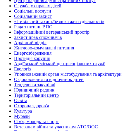
Центр надання адміністративних послуг
Служба у справах дітей
Соціальні послуги
Соціальний захист
«Цивільний захист/безпека життєдіяльності»
Рада з питань ВПО
Інформаційний ветеранський простір
Захист прав споживачів
Архівний відділ
Житлово-комунальні питання
Енергозбереження
Протидія корупції
Авдіївський міський центр соціальних служб
Екологія
Уповноважений орган містобудування та архітектури
Оздоровлення та відпочинок дітей
Тендери та закупівлі
Юридичний радник
Територіальний центр
Освіта
Охорона здоров'я
Культура
Мурали
Сім'я, молодь та спорт
Ветеранам війни та учасникам АТО/ООС