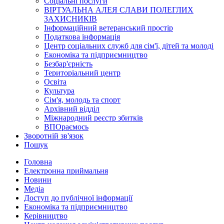
Соціальні послуги
ВІРТУАЛЬНА АЛЕЯ СЛАВИ ПОЛЕГЛИХ
ЗАХИСНИКІВ
Інформаційний ветеранський простір
Податкова інформація
Центр соціальних служб для сім'ї, дітей та молоді
Економіка та підприємництво
Безбар'єрність
Територіальний центр
Освіта
Культура
Сім'я, молодь та спорт
Архівний відділ
Міжнародний реєстр збитків
ВПОраємось
Зворотній зв'язок
Пошук
Головна
Електронна приймальня
Новини
Медіа
Доступ до публічної інформації
Економіка та підприємництво
Керівництво