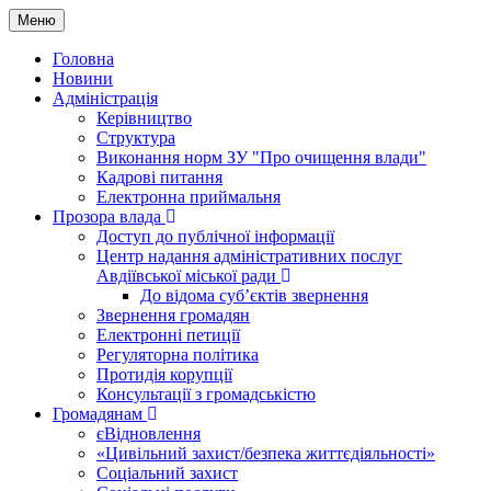
Меню
Головна
Новини
Адміністрація
Керівництво
Структура
Виконання норм ЗУ "Про очищення влади"
Кадрові питання
Електронна приймальня
Прозора влада
Доступ до публічної інформації
Центр надання адміністративних послуг
Авдіївської міської ради
До відома суб’єктів звернення
Звернення громадян
Електронні петиції
Регуляторна політика
Протидія корупції
Консультації з громадськістю
Громадянам
єВідновлення
«Цивільний захист/безпека життєдіяльності»
Соціальний захист