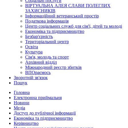
Соціальні послуги
ВІРТУАЛЬНА АЛЕЯ СЛАВИ ПОЛЕГЛИХ
ЗАХИСНИКІВ
Інформаційний ветеранський простір
Податкова інформація
Центр соціальних служб для сім'ї, дітей та молоді
Економіка та підприємництво
Безбар'єрність
Територіальний центр
Освіта
Культура
Сім'я, молодь та спорт
Архівний відділ
Міжнародний реєстр збитків
ВПОраємось
Зворотній зв'язок
Пошук
Головна
Електронна приймальня
Новини
Медіа
Доступ до публічної інформації
Економіка та підприємництво
Керівництво