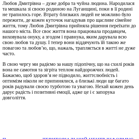
Любов Дмитрівна – дуже добра та чуйна людина. Народилася
та мешкала зі своєю родиною на Луганщині, поки в її родині
не трапилось горе. Втрату близьких людей не можливо було
пережити, де кожен куточок нагадував про щасливе сімейне
життя, тому Любов Дмитрівна прийняла рішення переїхати до
нашого міста. Все своє життя вона працювала продавцем,
виховувала онуку, а згодом і правнука, яким дарувала всю
свою любов та душу. І тепер вони віддячують їй такою же
повагою та любов’ю, що, нажаль, трапляється в житті не дуже
часто.
В свою чергу ми радіємо за нашу підопічну, що на схилі років
вона не самотня та зігріта теплом найдорожчих людей.
Бажаємо, щоб здоров’я не підводило, життєлюбність і
оптимізм ніколи не припинялися, а близькі люди ще багато
років радували своєю турботою та увагою. Нехай кожен день
дарує радість і позитивні емоції, адже це і є запорука
довголіття.