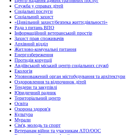
Центр надання адміністративних послуг
Служба у справах дітей
Соціальні послуги
Соціальний захист
«Цивільний захист/безпека життєдіяльності»
Рада з питань ВПО
Інформаційний ветеранський простір
Захист прав споживачів
Архівний відділ
Житлово-комунальні питання
Енергозбереження
Протидія корупції
Авдіївський міський центр соціальних служб
Екологія
Уповноважений орган містобудування та архітектури
Оздоровлення та відпочинок дітей
Тендери та закупівлі
Юридичний радник
Територіальний центр
Освіта
Охорона здоров'я
Культура
Мурали
Сім'я, молодь та спорт
Ветеранам війни та учасникам АТО/ООС