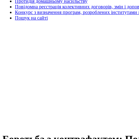
Протидія домашньому насильству
Повідомна реєстрація колективних договорів, змін і допо
Конкурс з визначення програм, розроблених інститутами 
Пошук на сайті