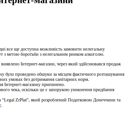
інтернет-магазини
одні все ще доступна можливість замовити нелегальну
ет з метою боротьби з нелегальним ринком алкоголю.
 виявлено Інтернет-магазин, через який здійснювався продаж
ону було проведено обшуки за місцем фактичного розташування
ежних умовах без дотримання санітарних норм.
ня Інтернет-магазину припинено.
ового чека, оскільки це є запорукою уникнення придбання
 “Legal ZrPlat”, який розроблений Податковою Донеччини та
e
.