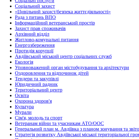
Соціальні послуги
Соціальний захист
«Цивільний захист/безпека життєдіяльності»
Рада з питань ВПО
Інформаційний ветеранський простір
Захист прав споживачів
Архівний відділ
Житлово-комунальні питання
Енергозбереження
Протидія корупції
Авдіївський міський центр соціальних служб
Екологія
Уповноважений орган містобудування та архітектури
Оздоровлення та відпочинок дітей
Тендери та закупівлі
Юридичний радник
Територіальний центр
Освіта
Охорона здоров'я
Культура
Мурали
Сім'я, молодь та спорт
Ветеранам війни та учасникам АТО/ООС
Генеральний план м. Авдіївка з планом зонування та зві
Стратегія розвитку Авдіївської міської територіальної гр