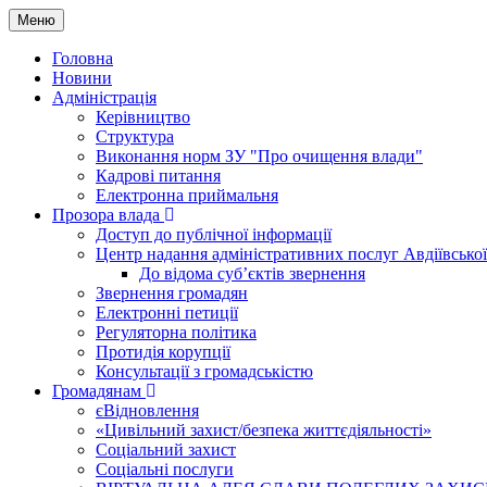
Меню
Головна
Новини
Адміністрація
Керівництво
Структура
Виконання норм ЗУ "Про очищення влади"
Кадрові питання
Електронна приймальня
Прозора влада
Доступ до публічної інформації
Центр надання адміністративних послуг Авдіївської
До відома суб’єктів звернення
Звернення громадян
Електронні петиції
Регуляторна політика
Протидія корупції
Консультації з громадськістю
Громадянам
єВідновлення
«Цивільний захист/безпека життєдіяльності»
Соціальний захист
Соціальні послуги