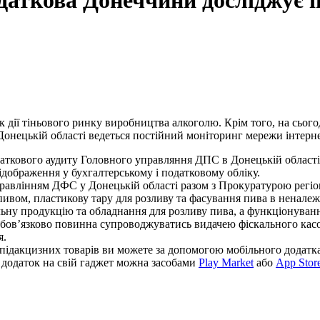
даткова Донеччини досліджує 
 дії тіньового ринку виробництва алкоголю. Крім того, на сьог
онецькій області ведеться постійний моніторинг мережи інтерн
даткового аудиту Головного управляння ДПС в Донецькій області
ідображення у бухгалтерському і податковому обліку.
управлінням ДФС у Донецькій області разом з Прокуратурою регі
з пивом, пластикову тару для розливу та фасування пива в ненал
льну продукцію та обладнання для розливу пива, а функціонуван
обов’язково повинна супроводжуватись видачею фіскального кас
я.
ідакцизних товарів ви можете за допомогою мобільного додатка
 додаток на свій гаджет можна засобами
Play Market
або
App Stor