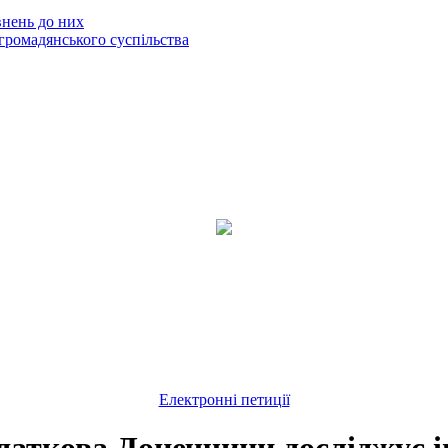
внень до них
громадянського суспільства
Електронні петиції