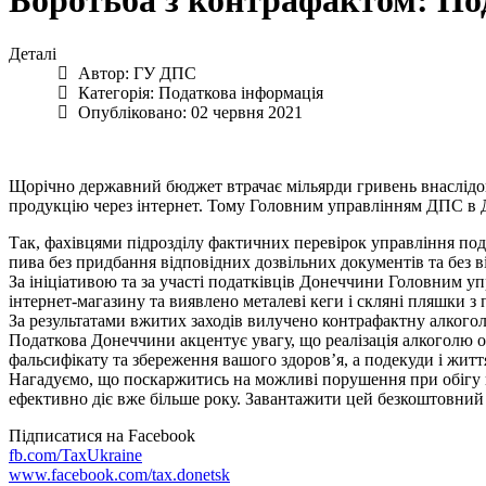
Боротьба з контрафактом: По
Деталі
Автор:
ГУ ДПС
Категорія:
Податкова інформація
Опубліковано: 02 червня 2021
Щорічно державний бюджет втрачає мільярди гривень внаслідок
продукцію через інтернет. Тому Головним управлінням ДПС в Д
Так, фахівцями підрозділу фактичних перевірок управління по
пива без придбання відповідних дозвільних документів та без в
За ініціативою та за участі податківців Донеччини Головним 
інтернет-магазину та виявлено металеві кеги і скляні пляшки 
За результатами вжитих заходів вилучено контрафактну алкого
Податкова Донеччини акцентує увагу, що реалізація алкоголю 
фальсифікату та збереження вашого здоров’я, а подекуди і житт
Нагадуємо, що поскаржитись на можливі порушення при обігу п
ефективно діє вже більше року. Завантажити цей безкоштовний
Підписатися на Facebook
fb.com/TaxUkraine
www.facebook.com/tax.donetsk