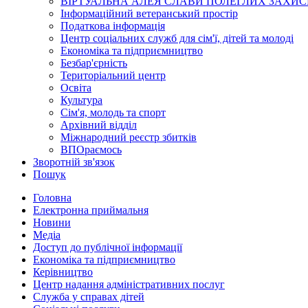
ВІРТУАЛЬНА АЛЕЯ СЛАВИ ПОЛЕГЛИХ ЗАХИС
Інформаційний ветеранський простір
Податкова інформація
Центр соціальних служб для сім'ї, дітей та молоді
Економіка та підприємництво
Безбар'єрність
Територіальний центр
Освіта
Культура
Сім'я, молодь та спорт
Архівний відділ
Міжнародний реєстр збитків
ВПОраємось
Зворотній зв'язок
Пошук
Головна
Електронна приймальня
Новини
Медіа
Доступ до публічної інформації
Економіка та підприємництво
Керівництво
Центр надання адміністративних послуг
Служба у справах дітей