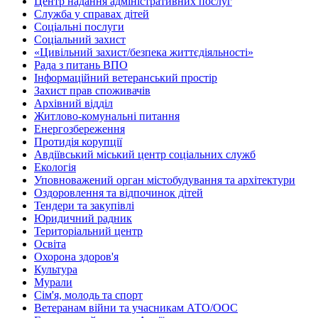
Центр надання адміністративних послуг
Служба у справах дітей
Соціальні послуги
Соціальний захист
«Цивільний захист/безпека життєдіяльності»
Рада з питань ВПО
Інформаційний ветеранський простір
Захист прав споживачів
Архівний відділ
Житлово-комунальні питання
Енергозбереження
Протидія корупції
Авдіївський міський центр соціальних служб
Екологія
Уповноважений орган містобудування та архітектури
Оздоровлення та відпочинок дітей
Тендери та закупівлі
Юридичний радник
Територіальний центр
Освіта
Охорона здоров'я
Культура
Мурали
Сім'я, молодь та спорт
Ветеранам війни та учасникам АТО/ООС