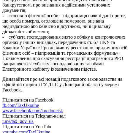
банкрутством, про визнання недійсними установчих
документів;
- стосовно фізичної особи – підприємця наявні дані про те,
що особа померла, оголошена померлою, визнана
недієздатною або безвісно відсутньою, чи її цивільну
дієздатність обмежено;
- суб’єкта господарювання знято з обліку в контролюючих
органах у інших випадках, передбачених ст. 67 ПКУ та
Законом України «Про державну реєстрацію юридичних осіб,
фізичних осіб – підприємців та громадських формувань».
Повідомлення про скасування реєстрації програмного РРО
направляється суб'єкту господарювання засобами
Електронного кабінету із зазначенням підстав.
Дізнавайтеся про всі новації податкового законодавства на
офіційній сторінці ГУ ДПС у Донецькій області у мережі
Facebook.
Підписатися на Facebook
fb.com/TaxUkraine
www.facebook.com/tax.donetsk
Підписатися на Telegram-канал
t.me/tax_gov_ua
Підписатися на YouTube
youtube.com/TaxUkraine