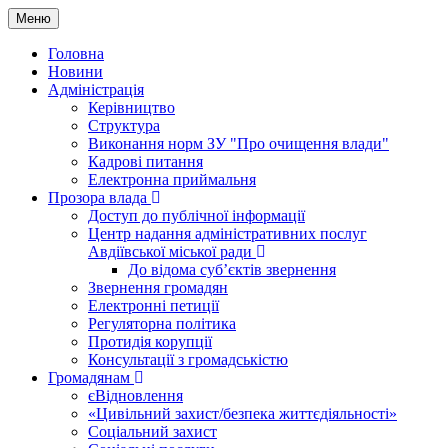
Меню
Головна
Новини
Адміністрація
Керівництво
Структура
Виконання норм ЗУ "Про очищення влади"
Кадрові питання
Електронна приймальня
Прозора влада
Доступ до публічної інформації
Центр надання адміністративних послуг
Авдіївської міської ради
До відома суб’єктів звернення
Звернення громадян
Електронні петиції
Регуляторна політика
Протидія корупції
Консультації з громадськістю
Громадянам
єВідновлення
«Цивільний захист/безпека життєдіяльності»
Соціальний захист