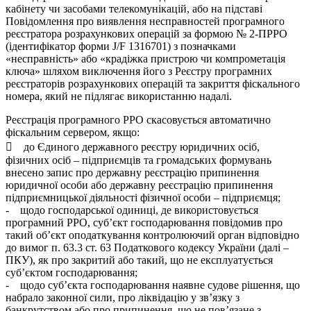
кабінету чи засобами телекомунікацій, або на підставі
Повідомлення про виявлення несправностей програмного
реєстратора розрахункових операцій за формою № 2-ПРРО
(ідентифікатор форми J/F 1316701) з позначками
«несправність» або «крадіжка пристрою чи компрометація
ключа» шляхом виключення його з Реєстру програмних
реєстраторів розрахункових операцій та закриття фіскального
номера, який не підлягає використанню надалі.
Реєстрація програмного РРО скасовується автоматично
фіскальним сервером, якщо:
 до Єдиного державного реєстру юридичних осіб,
фізичних осіб – підприємців та громадських формувань
внесено запис про державну реєстрацію припинення
юридичної особи або державну реєстрацію припинення
підприємницької діяльності фізичної особи – підприємця;
- щодо господарської одиниці, де використовується
програмний РРО, суб’єкт господарювання повідомив про
такий об’єкт оподаткування контролюючий орган відповідно
до вимог п. 63.3 ст. 63 Податкового кодексу України (далі –
ПКУ), як про закритий або такий, що не експлуатується
суб’єктом господарювання;
- щодо суб’єкта господарювання наявне судове рішення, що
набрало законної сили, про ліквідацію у зв’язку з
банкрутством або про припинення, що не пов’язане з