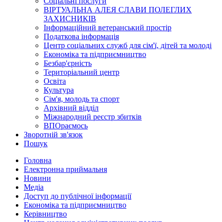
Соціальні послуги
ВІРТУАЛЬНА АЛЕЯ СЛАВИ ПОЛЕГЛИХ
ЗАХИСНИКІВ
Інформаційний ветеранський простір
Податкова інформація
Центр соціальних служб для сім'ї, дітей та молоді
Економіка та підприємництво
Безбар'єрність
Територіальний центр
Освіта
Культура
Сім'я, молодь та спорт
Архівний відділ
Міжнародний реєстр збитків
ВПОраємось
Зворотній зв'язок
Пошук
Головна
Електронна приймальня
Новини
Медіа
Доступ до публічної інформації
Економіка та підприємництво
Керівництво