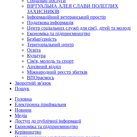
Соціальні послуги
ВІРТУАЛЬНА АЛЕЯ СЛАВИ ПОЛЕГЛИХ
ЗАХИСНИКІВ
Інформаційний ветеранський простір
Податкова інформація
Центр соціальних служб для сім'ї, дітей та молоді
Економіка та підприємництво
Безбар'єрність
Територіальний центр
Освіта
Культура
Сім'я, молодь та спорт
Архівний відділ
Міжнародний реєстр збитків
ВПОраємось
Зворотній зв'язок
Пошук
Головна
Електронна приймальня
Новини
Медіа
Доступ до публічної інформації
Економіка та підприємництво
Керівництво