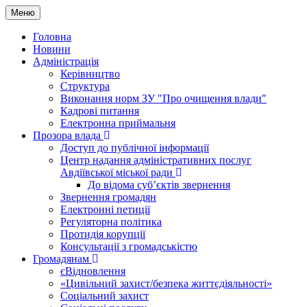
Меню
Головна
Новини
Адміністрація
Керівництво
Структура
Виконання норм ЗУ "Про очищення влади"
Кадрові питання
Електронна приймальня
Прозора влада
Доступ до публічної інформації
Центр надання адміністративних послуг
Авдіївської міської ради
До відома суб’єктів звернення
Звернення громадян
Електронні петиції
Регуляторна політика
Протидія корупції
Консультації з громадськістю
Громадянам
єВідновлення
«Цивільний захист/безпека життєдіяльності»
Соціальний захист