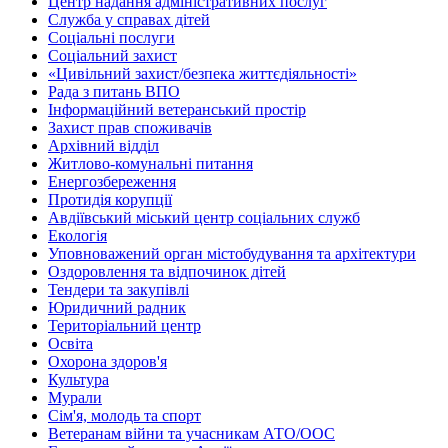
Центр надання адміністративних послуг
Служба у справах дітей
Соціальні послуги
Соціальний захист
«Цивільний захист/безпека життєдіяльності»
Рада з питань ВПО
Інформаційний ветеранський простір
Захист прав споживачів
Архівний відділ
Житлово-комунальні питання
Енергозбереження
Протидія корупції
Авдіївський міський центр соціальних служб
Екологія
Уповноважений орган містобудування та архітектури
Оздоровлення та відпочинок дітей
Тендери та закупівлі
Юридичний радник
Територіальний центр
Освіта
Охорона здоров'я
Культура
Мурали
Сім'я, молодь та спорт
Ветеранам війни та учасникам АТО/ООС