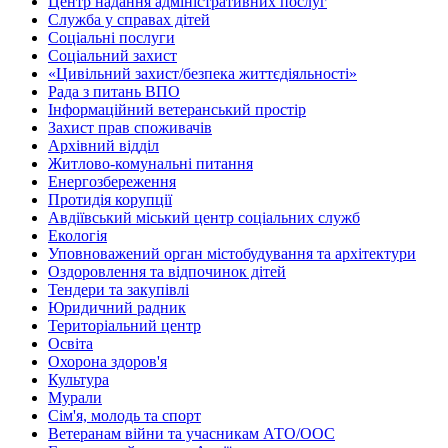
Центр надання адміністративних послуг
Служба у справах дітей
Соціальні послуги
Соціальний захист
«Цивільний захист/безпека життєдіяльності»
Рада з питань ВПО
Інформаційний ветеранський простір
Захист прав споживачів
Архівний відділ
Житлово-комунальні питання
Енергозбереження
Протидія корупції
Авдіївський міський центр соціальних служб
Екологія
Уповноважений орган містобудування та архітектури
Оздоровлення та відпочинок дітей
Тендери та закупівлі
Юридичний радник
Територіальний центр
Освіта
Охорона здоров'я
Культура
Мурали
Сім'я, молодь та спорт
Ветеранам війни та учасникам АТО/ООС