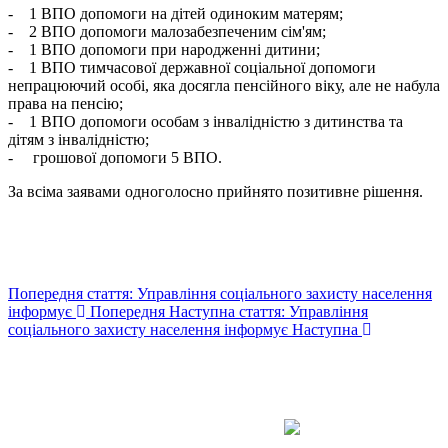
- 1 ВПО допомоги на дітей одиноким матерям;
- 2 ВПО допомоги малозабезпеченим сім'ям;
- 1 ВПО допомоги при народженні дитини;
- 1 ВПО тимчасової державної соціальної допомоги
непрацюючий особі, яка досягла пенсійного віку, але не набула
права на пенсію;
- 1 ВПО допомоги особам з інвалідністю з дитинства та
дітям з інвалідністю;
- грошової допомоги 5 ВПО.
За всіма заявами одноголосно прийнято позитивне рішення.
Попередня стаття: Управління соціального захисту населення
інформує
Попередня
Наступна стаття: Управління
соціального захисту населення інформує
Наступна
Авдіївська
міська
військова
КОНТАКТИ
адміністрація
EMAIL: avd.v@dn.gov.ua
Покровського