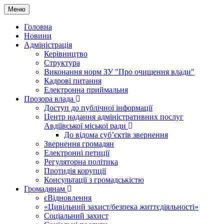
Меню
Головна
Новини
Адміністрація
Керівництво
Структура
Виконання норм ЗУ "Про очищення влади"
Кадрові питання
Електронна приймальня
Прозора влада
Доступ до публічної інформації
Центр надання адміністративних послуг
Авдіївської міської ради
До відома суб’єктів звернення
Звернення громадян
Електронні петиції
Регуляторна політика
Протидія корупції
Консультації з громадськістю
Громадянам
єВідновлення
«Цивільний захист/безпека життєдіяльності»
Соціальний захист