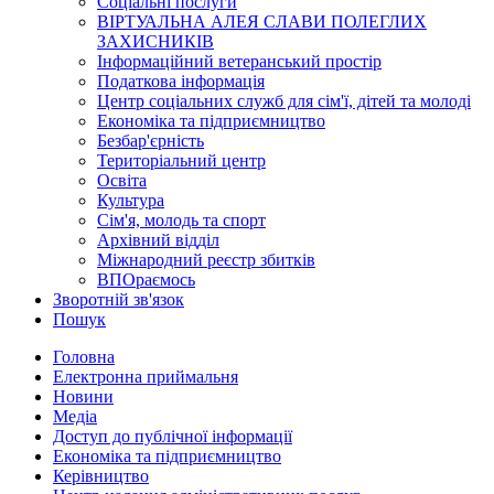
Соціальні послуги
ВІРТУАЛЬНА АЛЕЯ СЛАВИ ПОЛЕГЛИХ
ЗАХИСНИКІВ
Інформаційний ветеранський простір
Податкова інформація
Центр соціальних служб для сім'ї, дітей та молоді
Економіка та підприємництво
Безбар'єрність
Територіальний центр
Освіта
Культура
Сім'я, молодь та спорт
Архівний відділ
Міжнародний реєстр збитків
ВПОраємось
Зворотній зв'язок
Пошук
Головна
Електронна приймальня
Новини
Медіа
Доступ до публічної інформації
Економіка та підприємництво
Керівництво