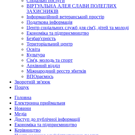
Соціальні послуги
ВІРТУАЛЬНА АЛЕЯ СЛАВИ ПОЛЕГЛИХ
ЗАХИСНИКІВ
Інформаційний ветеранський простір
Податкова інформація
Центр соціальних служб для сім'ї, дітей та молоді
Економіка та підприємництво
Безбар'єрність
Територіальний центр
Освіта
Культура
Сім'я, молодь та спорт
Архівний відділ
Міжнародний реєстр збитків
ВПОраємось
Зворотній зв'язок
Пошук
Головна
Електронна приймальня
Новини
Медіа
Доступ до публічної інформації
Економіка та підприємництво
Керівництво