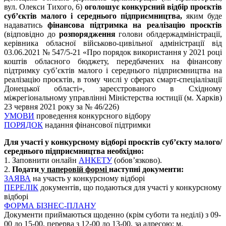
вул. Олекси Тихого, 6)
оголошує конкурсний відбір проєктів
суб’єктів малого і середнього підприємництва,
яким буде
надаватись
фінансова підтримка на реалізацію проєктів
(відповідно до
розпорядження
голови облдержадміністрації,
керівника обласної військово-цивільної адміністрації від
03.06.2021 № 547/5-21 «Про порядок використання у 2021 році
коштів обласного бюджету, передбачених на фінансову
підтримку суб’єктів малого і середнього підприємництва на
реалізацію проєктів, в тому числі у сферах смарт-спеціалізації
Донецької області», зареєстрованого в Східному
міжрегіональному управлінні Міністерства юстиції (м. Харків)
23 червня 2021 року за № 46/226)
УМОВИ
проведення конкурсного відбору
ПОРЯДОК
надання фінансової підтримки
Для участі у конкурсному відборі проєктів суб’єкту малого/
середнього підприємництва необхідно:
1. Заповнити онлайн
АНКЕТУ
(обов’язково).
2.
Подати
у паперовій формі
наступні документи:
ЗАЯВА
на участь у конкурсному відборі
ПЕРЕЛІК
документів, що подаються для участі у конкурсному
відборі
ФОРМА БІЗНЕС-ПЛАНУ
Документи приймаються щоденно (крім суботи та неділі) з 09-
00 до 15-00, перерва з 12-00 до 13-00, за адресою: м.