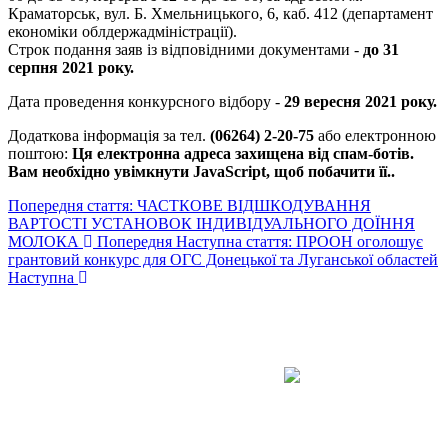
Краматорськ, вул. Б. Хмельницького, 6, каб. 412 (департамент
економіки облдержадміністрації).
Строк подання заяв із відповідними документами -
до 31
серпня 2021 року.
Дата проведення конкурсного відбору -
29 вересня 2021 року.
Додаткова інформація за тел.
(06264) 2-20-75
або електронною
поштою:
Ця електронна адреса захищена від спам-ботів.
Вам необхідно увімкнути JavaScript, щоб побачити її.
.
Попередня стаття: ЧАСТКОВЕ ВІДШКОДУВАННЯ
ВАРТОСТІ УСТАНОВОК ІНДИВІДУАЛЬНОГО ДОЇННЯ
МОЛОКА
Попередня
Наступна стаття: ПРООН оголошує
грантовий конкурс для ОГС Донецької та Луганської областей
Наступна
Авдіївська
міська
військова
КОНТАКТИ
адміністрація
EMAIL: avd.v@dn.gov.ua
Покровського
району
Донецької
області