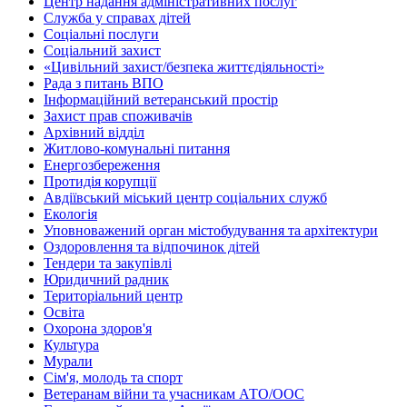
Центр надання адміністративних послуг
Служба у справах дітей
Соціальні послуги
Соціальний захист
«Цивільний захист/безпека життєдіяльності»
Рада з питань ВПО
Інформаційний ветеранський простір
Захист прав споживачів
Архівний відділ
Житлово-комунальні питання
Енергозбереження
Протидія корупції
Авдіївський міський центр соціальних служб
Екологія
Уповноважений орган містобудування та архітектури
Оздоровлення та відпочинок дітей
Тендери та закупівлі
Юридичний радник
Територіальний центр
Освіта
Охорона здоров'я
Культура
Мурали
Сім'я, молодь та спорт
Ветеранам війни та учасникам АТО/ООС