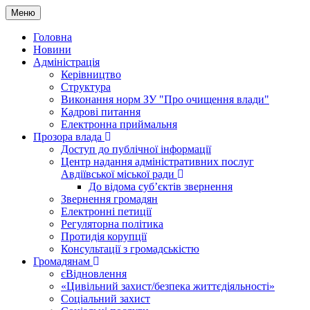
Меню
Головна
Новини
Адміністрація
Керівництво
Структура
Виконання норм ЗУ "Про очищення влади"
Кадрові питання
Електронна приймальня
Прозора влада
Доступ до публічної інформації
Центр надання адміністративних послуг
Авдіївської міської ради
До відома суб’єктів звернення
Звернення громадян
Електронні петиції
Регуляторна політика
Протидія корупції
Консультації з громадськістю
Громадянам
єВідновлення
«Цивільний захист/безпека життєдіяльності»
Соціальний захист