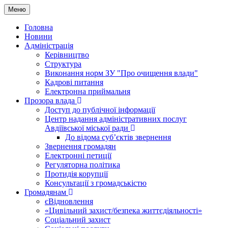
Меню
Головна
Новини
Адміністрація
Керівництво
Структура
Виконання норм ЗУ "Про очищення влади"
Кадрові питання
Електронна приймальня
Прозора влада
Доступ до публічної інформації
Центр надання адміністративних послуг
Авдіївської міської ради
До відома суб’єктів звернення
Звернення громадян
Електронні петиції
Регуляторна політика
Протидія корупції
Консультації з громадськістю
Громадянам
єВідновлення
«Цивільний захист/безпека життєдіяльності»
Соціальний захист