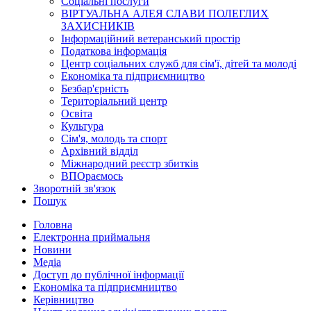
Соціальні послуги
ВІРТУАЛЬНА АЛЕЯ СЛАВИ ПОЛЕГЛИХ
ЗАХИСНИКІВ
Інформаційний ветеранський простір
Податкова інформація
Центр соціальних служб для сім'ї, дітей та молоді
Економіка та підприємництво
Безбар'єрність
Територіальний центр
Освіта
Культура
Сім'я, молодь та спорт
Архівний відділ
Міжнародний реєстр збитків
ВПОраємось
Зворотній зв'язок
Пошук
Головна
Електронна приймальня
Новини
Медіа
Доступ до публічної інформації
Економіка та підприємництво
Керівництво