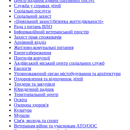
Центр надання адміністративних послуг
Служба у справах дітей
Соціальні послуги
Соціальний захист
«Цивільний захист/безпека життєдіяльності»
Рада з питань ВПО
Інформаційний ветеранський простір
Захист прав споживачів
Архівний відділ
Житлово-комунальні питання
Енергозбереження
Протидія корупції
Авдіївський міський центр соціальних служб
Екологія
Уповноважений орган містобудування та архітектури
Оздоровлення та відпочинок дітей
Тендери та закупівлі
Юридичний радник
Територіальний центр
Освіта
Охорона здоров'я
Культура
Мурали
Сім'я, молодь та спорт
Ветеранам війни та учасникам АТО/ООС