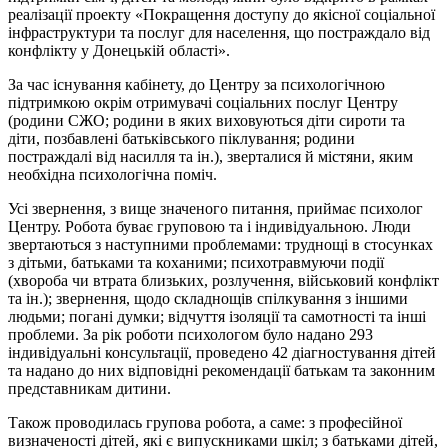
реалізації проекту «Покращення доступу до якісної соціальної
інфраструктури та послуг для населення, що постраждало від
конфлікту у Донецькій області».
За час існування кабінету, до Центру за психологічною
підтримкою окрім отримувачі соціальних послуг Центру
(родини СЖО; родини в яких виховуються діти сироти та
діти, позбавлені батьківського піклування; родини
постраждалі від насилля та ін.), зверталися й містяни, яким
необхідна психологічна поміч.
Усі звернення, з вище значеного питання, приймає психолог
Центру. Робота буває груповою та і індивідуальною. Люди
звертаються з наступними проблемами: труднощі в стосунках
з дітьми, батьками та коханими; психотравмуючи події
(хвороба чи втрата близьких, розлучення, військовий конфлікт
та ін.); звернення, щодо складнощів спілкування з іншими
людьми; погані думки; відчуття ізоляції та самотності та інші
проблеми. За рік роботи психологом було надано 293
індивідуальні консультації, проведено 42 діагностування дітей
та надано до них відповідні рекомендації батькам та законним
представникам дитини.
Також проводилась групова робота, а саме: з професійної
визначеності дітей, які є випускниками шкіл; з батьками дітей,