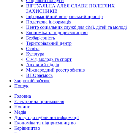
Соціальні послуги
ВІРТУАЛЬНА АЛЕЯ СЛАВИ ПОЛЕГЛИХ
ЗАХИСНИКІВ
Інформаційний ветеранський простір
Податкова інформація
Центр соціальних служб для сім'ї, дітей та молоді
Економіка та підприємництво
Безбар'єрність
Територіальний центр
Освіта
Культура
Сім'я, молодь та спорт
Архівний відділ
Міжнародний реєстр збитків
ВПОраємось
Зворотній зв'язок
Пошук
Головна
Електронна приймальня
Новини
Медіа
Доступ до публічної інформації
Економіка та підприємництво
Керівництво