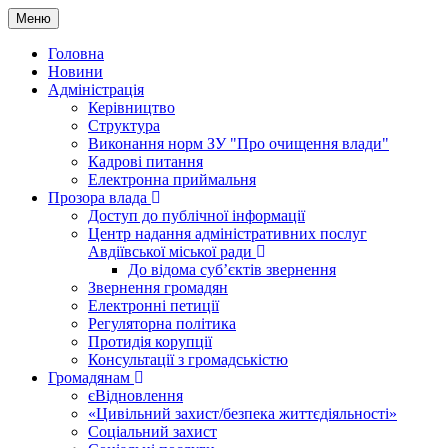
Меню
Головна
Новини
Адміністрація
Керівництво
Структура
Виконання норм ЗУ "Про очищення влади"
Кадрові питання
Електронна приймальня
Прозора влада
Доступ до публічної інформації
Центр надання адміністративних послуг
Авдіївської міської ради
До відома суб’єктів звернення
Звернення громадян
Електронні петиції
Регуляторна політика
Протидія корупції
Консультації з громадськістю
Громадянам
єВідновлення
«Цивільний захист/безпека життєдіяльності»
Соціальний захист