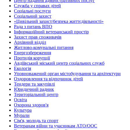
Центр надання адміністративних послуг
Служба у справах дітей
Соціальні послуги
Соціальний захист
«Цивільний захист/безпека життєдіяльності»
Рада з питань ВПО
Інформаційний ветеранський простір
Захист прав споживачів
Архівний відділ
Житлово-комунальні питання
Енергозбереження
Протидія корупції
Авдіївський міський центр соціальних служб
Екологія
Уповноважений орган містобудування та архітектури
Оздоровлення та відпочинок дітей
Тендери та закупівлі
Юридичний радник
Територіальний центр
Освіта
Охорона здоров'я
Культура
Мурали
Сім'я, молодь та спорт
Ветеранам війни та учасникам АТО/ООС