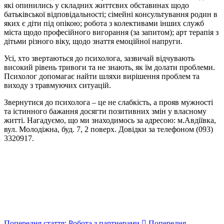
які опинились у складних життєвих обставинах щодо
батьківської відповідальності; сімейні консультування родин в
яких є діти під опікою; робота з колективами інших служб
міста щодо професійного вигорання (за запитом); арт терапія з
дітьми різного віку, щодо знаття емоційної напруги.
Усі, хто звертаються до психолога, зазвичай відчувають
високий рівень тривоги та не знають, як їм долати проблеми.
Психолог допомагає найти шляхи вирішення проблем та
виходу з травмуючих ситуацій.
Звернутися до психолога – це не слабкість, а прояв мужності
та істинного бажання досягти позитивних змін у власному
житті. Нагадуємо, що ми знаходимось за адресою: м.Авдіївка,
вул. Молодіжна, буд. 7, 2 поверх. Довідки за телефоном (093)
3320917.
Попередня стаття: Робота з партнерами
Попередня