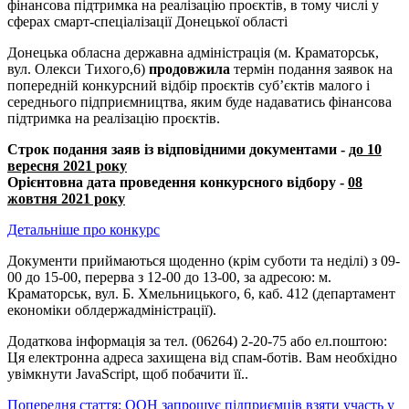
фінансова підтримка на реалізацію проєктів, в тому числі у
сферах смарт-спеціалізації Донецької області
Донецька обласна державна адміністрація (м. Краматорськ,
вул. Олекси Тихого,6)
продовжила
термін подання заявок на
попередній конкурсний відбір проєктів суб’єктів малого і
середнього підприємництва, яким буде надаватись фінансова
підтримка на реалізацію проєктів.
Строк подання заяв із відповідними документами -
до 10
вересня 2021 року
Орієнтовна дата проведення конкурсного відбору -
08
жовтня 2021 року
Детальніше про конкурс
Документи приймаються щоденно (крім суботи та неділі) з 09-
00 до 15-00, перерва з 12-00 до 13-00, за адресою: м.
Краматорськ, вул. Б. Хмельницького, 6, каб. 412 (департамент
економіки облдержадміністрації).
Додаткова інформація за тел. (06264) 2-20-75 або ел.поштою:
Ця електронна адреса захищена від спам-ботів. Вам необхідно
увімкнути JavaScript, щоб побачити її.
.
Попередня стаття: ООН запрошує підприємців взяти участь у