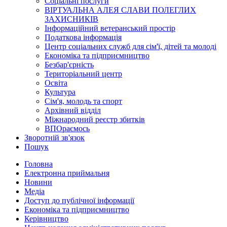
Соціальні послуги
ВІРТУАЛЬНА АЛЕЯ СЛАВИ ПОЛЕГЛИХ
ЗАХИСНИКІВ
Інформаційний ветеранський простір
Податкова інформація
Центр соціальних служб для сім'ї, дітей та молоді
Економіка та підприємництво
Безбар'єрність
Територіальний центр
Освіта
Культура
Сім'я, молодь та спорт
Архівний відділ
Міжнародний реєстр збитків
ВПОраємось
Зворотній зв'язок
Пошук
Головна
Електронна приймальня
Новини
Медіа
Доступ до публічної інформації
Економіка та підприємництво
Керівництво