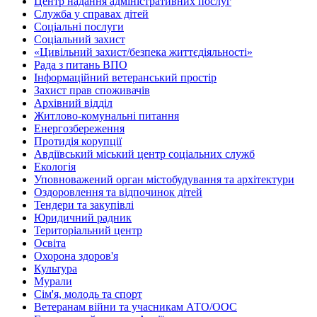
Центр надання адміністративних послуг
Служба у справах дітей
Соціальні послуги
Соціальний захист
«Цивільний захист/безпека життєдіяльності»
Рада з питань ВПО
Інформаційний ветеранський простір
Захист прав споживачів
Архівний відділ
Житлово-комунальні питання
Енергозбереження
Протидія корупції
Авдіївський міський центр соціальних служб
Екологія
Уповноважений орган містобудування та архітектури
Оздоровлення та відпочинок дітей
Тендери та закупівлі
Юридичний радник
Територіальний центр
Освіта
Охорона здоров'я
Культура
Мурали
Сім'я, молодь та спорт
Ветеранам війни та учасникам АТО/ООС