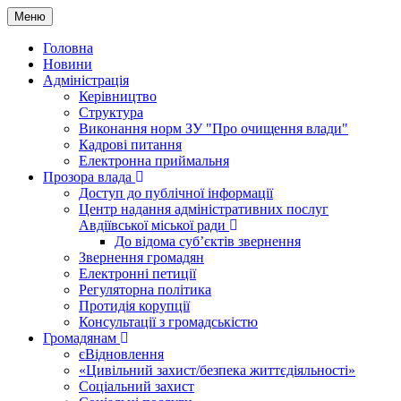
Меню
Головна
Новини
Адміністрація
Керівництво
Структура
Виконання норм ЗУ "Про очищення влади"
Кадрові питання
Електронна приймальня
Прозора влада
Доступ до публічної інформації
Центр надання адміністративних послуг
Авдіївської міської ради
До відома суб’єктів звернення
Звернення громадян
Електронні петиції
Регуляторна політика
Протидія корупції
Консультації з громадськістю
Громадянам
єВідновлення
«Цивільний захист/безпека життєдіяльності»
Соціальний захист