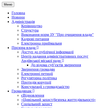
Меню
Головна
Новини
Адміністрація
Керівництво
Структура
Виконання норм ЗУ "Про очищення влади"
Кадрові питання
Електронна приймальня
Прозора влада
Доступ до публічної інформації
Центр надання адміністративних послуг
Авдіївської міської ради
До відома суб’єктів звернення
Звернення громадян
Електронні петиції
Регуляторна політика
Протидія корупції
Консультації з громадськістю
Громадянам
єВідновлення
«Цивільний захист/безпека життєдіяльності»
Соціальний захист