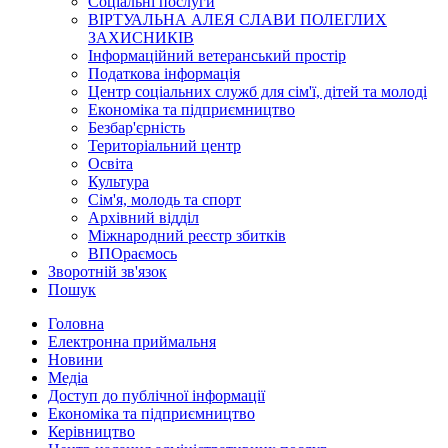
Соціальні послуги
ВІРТУАЛЬНА АЛЕЯ СЛАВИ ПОЛЕГЛИХ
ЗАХИСНИКІВ
Інформаційний ветеранський простір
Податкова інформація
Центр соціальних служб для сім'ї, дітей та молоді
Економіка та підприємництво
Безбар'єрність
Територіальний центр
Освіта
Культура
Сім'я, молодь та спорт
Архівний відділ
Міжнародний реєстр збитків
ВПОраємось
Зворотній зв'язок
Пошук
Головна
Електронна приймальня
Новини
Медіа
Доступ до публічної інформації
Економіка та підприємництво
Керівництво