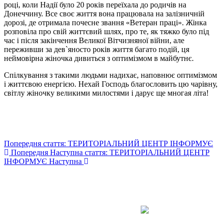
році, коли Надії було 20 років переїхала до родичів на
Донеччину. Все своє життя вона працювала на залізничній
дорозі, де отримала почесне звання «Ветеран праці». Жінка
розповіла про свій життєвий шлях, про те, як тяжко було під
час і після закінчення Великої Вітчизняної війни, але
переживши за дев`яносто років життя багато подій, ця
неймовірна жіночка дивиться з оптимізмом в майбутнє.
Спілкування з такими людьми надихає, наповнює оптимізмом
і життєвою енергією. Нехай Господь благословить цю чарівну,
світлу жіночку великими милостями і дарує ще многая літа!
Попередня стаття: ТЕРИТОРІАЛЬНИЙ ЦЕНТР ІНФОРМУЄ
Попередня
Наступна стаття: ТЕРИТОРІАЛЬНИЙ ЦЕНТР
ІНФОРМУЄ
Наступна
Авдіївська
міська
військова
КОНТАКТИ
адміністрація
EMAIL: avd.v@dn.gov.ua
Покровського