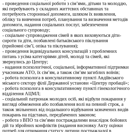
- проведення соціальної роботи з сім’ями, дітьми та молоддю,
які перебувають у складних життєвих обставинах та
потребують сторонньої допомоги, шляхом їх виявлення,
обліку та вивчення потреб, планування та визначення методів
допомоги, надання соціальних послуг, забезпечення
соціального супроводу;
- соціальне супроводження сімей в яких виховуються діти-
сироти та діти, позбавлені батьківського піклування
(прийомні сім’ї, опіка та піклування);
- проведення індивідуальних консультацій з проблемних
питань з усіма категоріями дітей, молоді та сімей, які
звернулись до Центру;
- надання психологічної, соціальної, інформативної підтримки
учасникам АТО, їх сім’ям, а також сім’ям загиблих воїнів;
- робота психолога в консультативному пункті Авдіївського
міського сектору філії Державної установи «Центру пробації»;
- робота психолога в консультативному пункті гінекологічного
відділення АЦМЛ;
- соціальний патронаж молодих осіб, які відбули покарання у
вигляді обмеження або позбавлення волі на певний строк, а
також звільнених від подальшого відбування зазначених видів
покарань на підставах, передбачених законом;
- робота з ВПО та сім’ями постраждалими внаслідок бойових
дій та збройних конфліктів (надання висновку Акту оцінки
потреб для отримання статусу дитини постраждалої в