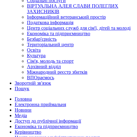
Соціальні послуги
ВІРТУАЛЬНА АЛЕЯ СЛАВИ ПОЛЕГЛИХ
ЗАХИСНИКІВ
Інформаційний ветеранський простір
Податкова інформація
Центр соціальних служб для сім'ї, дітей та молоді
Економіка та підприємництво
Безбар'єрність
Територіальний центр
Освіта
Культура
Сім'я, молодь та спорт
Архівний відділ
Міжнародний реєстр збитків
ВПОраємось
Зворотній зв'язок
Пошук
Головна
Електронна приймальня
Новини
Медіа
Доступ до публічної інформації
Економіка та підприємництво
Керівництво