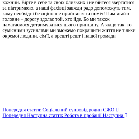
кожний. Вірте в себе та своїх близьких і не бійтеся звертатися
за підтримкою, а наші фахівці завжди радо допоможуть тим,
кому необхідні безоціночне прийняття та поміч! Пам’ятайте
головне – дорогу здолає той, хто йде. Бо ми також
намагаємося дотримуватися цього принципу. А якщо так, то
сумісними зусиллями ми зможемо покращити життя не тільки
окремої людини, сім’ї, а врешті решт і нашої громади
Попередня стаття: Соціальний супровід родин СЖО
Попередня
Наступна стаття: Робота в пробації
Наступна
Авдіївська
міська
військова