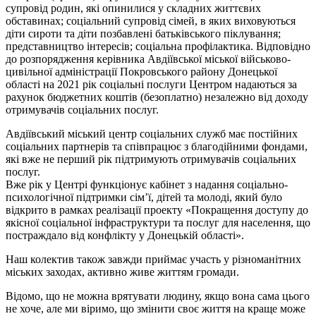
супровід родин, які опинилися у складних життєвих
обставинах; соціальний супровід сімей, в яких виховуються
діти сироти та діти позбавлені батьківського піклування;
представництво інтересів; соціальна профілактика. Відповідно
до розпорядження керівника Авдіївської міської військово-
цивільної адміністрації Покровського району Донецької
області на 2021 рік соціальні послуги Центром надаються за
рахунок бюджетних коштів (безоплатно) незалежно від доходу
отримувачів соціальних послуг.
Авдіївський міський центр соціальних служб має постійних
соціальних партнерів та співпрацює з благодійними фондами,
які вже не перший рік підтримують отримувачів соціальних
послуг.
Вже рік у Центрі функціонує кабінет з надання соціально-
психологічної підтримки сім’ї, дітей та молоді, який було
відкрито в рамках реалізації проекту «Покращення доступу до
якісної соціальної інфраструктури та послуг для населення, що
постраждало від конфлікту у Донецькій області».
Наш колектив також завжди приймає участь у різноманітних
міських заходах, активно живе життям громади.
Відомо, що не можна врятувати людину, якщо вона сама цього
не хоче, але ми віримо, що змінити своє життя на краще може