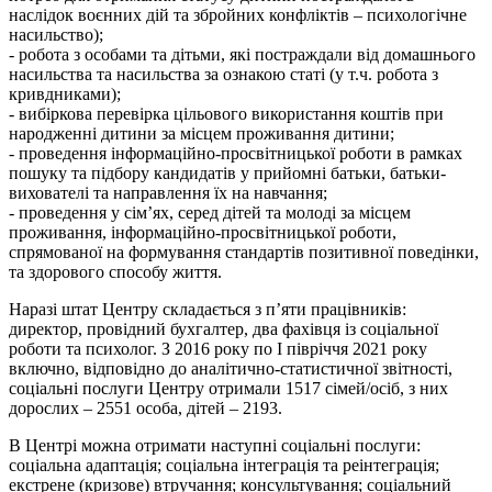
наслідок воєнних дій та збройних конфліктів – психологічне
насильство);
- робота з особами та дітьми, які постраждали від домашнього
насильства та насильства за ознакою статі (у т.ч. робота з
кривдниками);
- вибіркова перевірка цільового використання коштів при
народженні дитини за місцем проживання дитини;
- проведення інформаційно-просвітницької роботи в рамках
пошуку та підбору кандидатів у прийомні батьки, батьки-
вихователі та направлення їх на навчання;
- проведення у сім’ях, серед дітей та молоді за місцем
проживання, інформаційно-просвітницької роботи,
спрямованої на формування стандартів позитивної поведінки,
та здорового способу життя.
Наразі штат Центру складається з п’яти працівників:
директор, провідний бухгалтер, два фахівця із соціальної
роботи та психолог. З 2016 року по І півріччя 2021 року
включно, відповідно до аналітично-статистичної звітності,
соціальні послуги Центру отримали 1517 сімей/осіб, з них
дорослих – 2551 особа, дітей – 2193.
В Центрі можна отримати наступні соціальні послуги:
соціальна адаптація; соціальна інтеграція та реінтеграція;
екстрене (кризове) втручання; консультування; соціальний