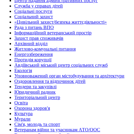
Центр надання адміністративних послуг
Служба у справах дітей
Соціальні послуги
Соціальний захист
«Цивільний захист/безпека життєдіяльності»
Рада з питань ВПО
Інформаційний ветеранський простір
Захист прав споживачів
Архівний відділ
Житлово-комунальні питання
Енергозбереження
Протидія корупції
Авдіївський міський центр соціальних служб
Екологія
Уповноважений орган містобудування та архітектури
Оздоровлення та відпочинок дітей
Тендери та закупівлі
Юридичний радник
Територіальний центр
Освіта
Охорона здоров'я
Культура
Мурали
Сім'я, молодь та спорт
Ветеранам війни та учасникам АТО/ООС