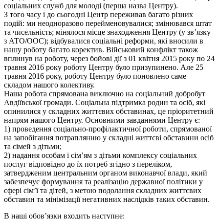
соціальних служб для молоді (перша назва Центру).
З того часу і до сьогодні Центр переживав багато різних
подій: ми неодноразово перейменовувалися; змінювався штат
та чисельність; мінялося місце знаходження Центру (у зв’язку
з АТО/ООС); відбувалися соціальні реформи, які вносили в
нашу роботу багато коректив. Військовий конфлікт також
вплинув на роботу, через бойові дії з 01 квітня 2015 року по 24
травня 2016 року роботу Центру було призупинено. Але 25
травня 2016 року, роботу Центру було поновлено саме
складом нашого колективу.
Наша робота спрямована виключно на соціальний добробут
Авдіївської громади. Соціальна підтримка родин та осіб, які
опинилися у складних життєвих обставинах, це пріоритетний
напрям нашого Центру. Основними завданнями Центру є:
1) проведення соціально-профілактичної роботи, спрямованої
на запобігання потраплянню у складні життєві обставини осіб
та сімей з дітьми;
2) надання особам і сім’ям з дітьми комплексу соціальних
послуг відповідно до їх потреб згідно з переліком,
затвердженим центральним органом виконавчої влади, який
забезпечує формування та реалізацію державної політики у
сфері сім’ї та дітей, з метою подолання складних життєвих
обставин та мінімізації негативних наслідків таких обставин.
В наші обов’язки входить наступне: