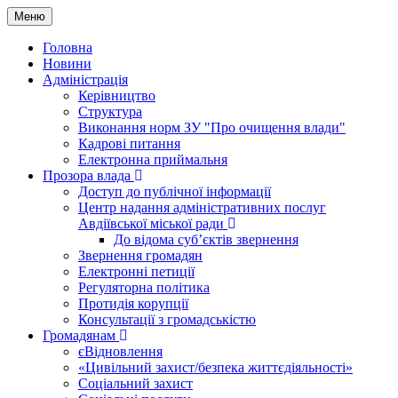
Меню
Головна
Новини
Адміністрація
Керівництво
Структура
Виконання норм ЗУ "Про очищення влади"
Кадрові питання
Електронна приймальня
Прозора влада
Доступ до публічної інформації
Центр надання адміністративних послуг
Авдіївської міської ради
До відома суб’єктів звернення
Звернення громадян
Електронні петиції
Регуляторна політика
Протидія корупції
Консультації з громадськістю
Громадянам
єВідновлення
«Цивільний захист/безпека життєдіяльності»
Соціальний захист