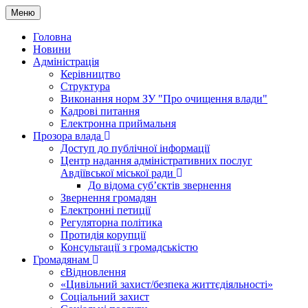
Меню
Головна
Новини
Адміністрація
Керівництво
Структура
Виконання норм ЗУ "Про очищення влади"
Кадрові питання
Електронна приймальня
Прозора влада
Доступ до публічної інформації
Центр надання адміністративних послуг
Авдіївської міської ради
До відома суб’єктів звернення
Звернення громадян
Електронні петиції
Регуляторна політика
Протидія корупції
Консультації з громадськістю
Громадянам
єВідновлення
«Цивільний захист/безпека життєдіяльності»
Соціальний захист