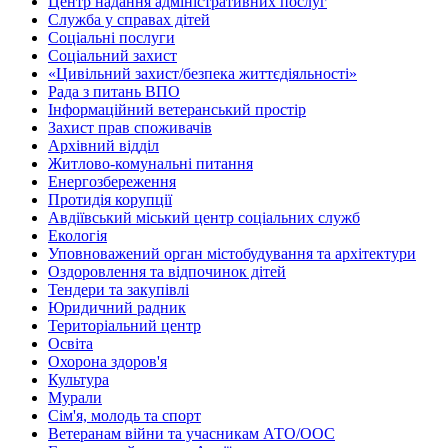
Центр надання адміністративних послуг
Служба у справах дітей
Соціальні послуги
Соціальний захист
«Цивільний захист/безпека життєдіяльності»
Рада з питань ВПО
Інформаційний ветеранський простір
Захист прав споживачів
Архівний відділ
Житлово-комунальні питання
Енергозбереження
Протидія корупції
Авдіївський міський центр соціальних служб
Екологія
Уповноважений орган містобудування та архітектури
Оздоровлення та відпочинок дітей
Тендери та закупівлі
Юридичний радник
Територіальний центр
Освіта
Охорона здоров'я
Культура
Мурали
Сім'я, молодь та спорт
Ветеранам війни та учасникам АТО/ООС