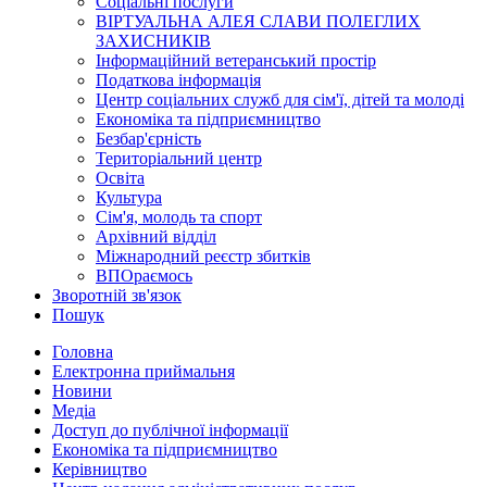
Соціальні послуги
ВІРТУАЛЬНА АЛЕЯ СЛАВИ ПОЛЕГЛИХ
ЗАХИСНИКІВ
Інформаційний ветеранський простір
Податкова інформація
Центр соціальних служб для сім'ї, дітей та молоді
Економіка та підприємництво
Безбар'єрність
Територіальний центр
Освіта
Культура
Сім'я, молодь та спорт
Архівний відділ
Міжнародний реєстр збитків
ВПОраємось
Зворотній зв'язок
Пошук
Головна
Електронна приймальня
Новини
Медіа
Доступ до публічної інформації
Економіка та підприємництво
Керівництво