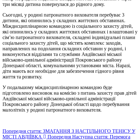
три місяці дитина повернулася до рідного дому.
Сьогодні, у родині патронатного вихователя перебуває 3
дитини, які опинились у складних життєвих обставинах.
Міждисциплінарною командою із соціального захисту дітей,
які опинились у складних життєвих обставинах і влаштовані у
сім’ю патронатного вихователя, складені індивідуальні плани
соціального захисту дітей, що містять комплекс заходів,
направлених на подолання складних обставин у родині, і
виконуються відділами та службами Авдіївської міської
військово-цивільної адміністрації Покровського району
Донецької області, комунальними установами міста. Наразі,
діти мають все необхідне для забезпечення гідного рівня
життя та розвитку.
У подальшому міждисциплінарною командою буде
підготовлено висновок на комісію з питань захисту прав дітей
Авдіївської міської військово-цивільної адміністрації
Покровського району Донецької області щодо перебування
малолітніх у родині патронатного вихователя.
Попередня стаття: ЗМАГАННЯ З НАСТІЛЬНОГО ТЕНІСУ У
МІСТІ АВДІЇВКА
Попередня
Наступна стаття: Перемога