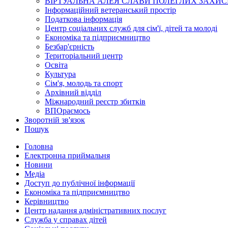
ВІРТУАЛЬНА АЛЕЯ СЛАВИ ПОЛЕГЛИХ ЗАХИС
Інформаційний ветеранський простір
Податкова інформація
Центр соціальних служб для сім'ї, дітей та молоді
Економіка та підприємництво
Безбар'єрність
Територіальний центр
Освіта
Культура
Сім'я, молодь та спорт
Архівний відділ
Міжнародний реєстр збитків
ВПОраємось
Зворотній зв'язок
Пошук
Головна
Електронна приймальня
Новини
Медіа
Доступ до публічної інформації
Економіка та підприємництво
Керівництво
Центр надання адміністративних послуг
Служба у справах дітей