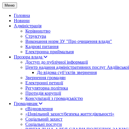
Меню
Головна
Новини
Адміністрація
Керівництво
Структура
Виконання норм ЗУ "Про очищення влади"
Кадрові питання
Електронна приймальня
Прозора влада
Доступ до публічної інформації
Центр надання адміністративних послуг Авдіївської
До відома суб’єктів звернення
Звернення громадян
Електронні петиції
Регуляторна політика
Протидія корупції
Консультації з громадськістю
Громадянам
єВідновлення
«Цивільний захист/безпека життєдіяльності»
Соціальний захист
Соціальні послуги