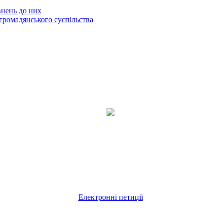
внень до них
громадянського суспільства
Електронні петиції