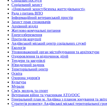
Соціальні послуги
Соціальний захист
«Цивільний захист/безпека життєдіяльності»
Рада з питань ВПО
Інформаційний ветеранський простір
Захист прав споживачів
Архівний відділ
Житлово-комунальні питання
Енергозбереження
Протидія корупції
Авдіївський міський центр соціальних служб
Екологія
Уповноважений орган містобудування та архітектури
Оздоровлення та відпочинок дітей
Тендери та закупівлі
Юридичний радник
Територіальний центр
Освіта
Охорона здоров'я
Культура
Мурали
Сім'я, молодь та спорт
Ветеранам війни та учасникам АТО/ООС
Генеральний план м. Авдіївка з планом зонування та зві
Стратегія розвитку Авдіївської міської територіальної гр