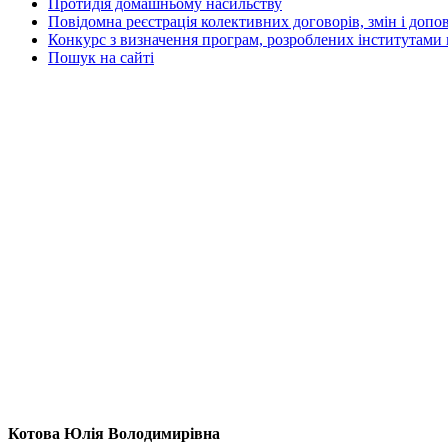
Протидія домашньому насильству
Повідомна реєстрація колективних договорів, змін і допо
Конкурс з визначення програм, розроблених інститутами 
Пошук на сайті
Котова Юлія Володимирівна