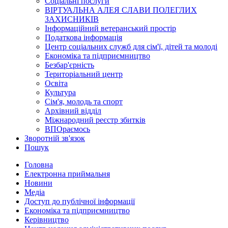
Соціальні послуги
ВІРТУАЛЬНА АЛЕЯ СЛАВИ ПОЛЕГЛИХ
ЗАХИСНИКІВ
Інформаційний ветеранський простір
Податкова інформація
Центр соціальних служб для сім'ї, дітей та молоді
Економіка та підприємництво
Безбар'єрність
Територіальний центр
Освіта
Культура
Сім'я, молодь та спорт
Архівний відділ
Міжнародний реєстр збитків
ВПОраємось
Зворотній зв'язок
Пошук
Головна
Електронна приймальня
Новини
Медіа
Доступ до публічної інформації
Економіка та підприємництво
Керівництво