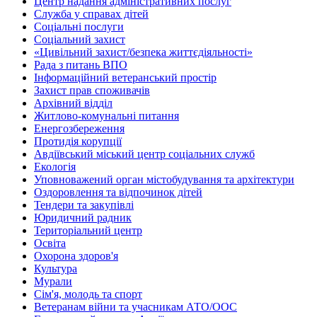
Центр надання адміністративних послуг
Служба у справах дітей
Соціальні послуги
Соціальний захист
«Цивільний захист/безпека життєдіяльності»
Рада з питань ВПО
Інформаційний ветеранський простір
Захист прав споживачів
Архівний відділ
Житлово-комунальні питання
Енергозбереження
Протидія корупції
Авдіївський міський центр соціальних служб
Екологія
Уповноважений орган містобудування та архітектури
Оздоровлення та відпочинок дітей
Тендери та закупівлі
Юридичний радник
Територіальний центр
Освіта
Охорона здоров'я
Культура
Мурали
Сім'я, молодь та спорт
Ветеранам війни та учасникам АТО/ООС