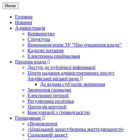
Меню
Головна
Новини
Адміністрація
Керівництво
Структура
Виконання норм ЗУ "Про очищення влади"
Кадрові питання
Електронна приймальня
Прозора влада
Доступ до публічної інформації
Центр надання адміністративних послуг
Авдіївської міської ради
До відома суб’єктів звернення
Звернення громадян
Електронні петиції
Регуляторна політика
Протидія корупції
Консультації з громадськістю
Громадянам
єВідновлення
«Цивільний захист/безпека життєдіяльності»
Соціальний захист