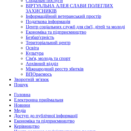
Соціальні послуги
ВІРТУАЛЬНА АЛЕЯ СЛАВИ ПОЛЕГЛИХ
ЗАХИСНИКІВ
Інформаційний ветеранський простір
Податкова інформація
Центр соціальних служб для сім'ї, дітей та молоді
Економіка та підприємництво
Безбар'єрність
Територіальний центр
Освіта
Культура
Сім'я, молодь та спорт
Архівний відділ
Міжнародний реєстр збитків
ВПОраємось
Зворотній зв'язок
Пошук
Головна
Електронна приймальня
Новини
Медіа
Доступ до публічної інформації
Економіка та підприємництво
Керівництво