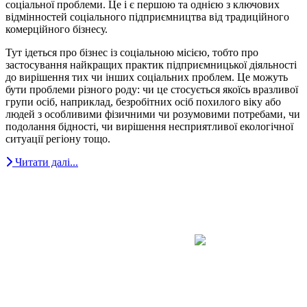
соціальної проблеми. Це і є першою та однією з ключових
відмінностей соціального підприємництва від традиційного
комерційного бізнесу.
Тут ідеться про бізнес із соціальною місією, тобто про
застосування найкращих практик підприємницької діяльності
до вирішення тих чи інших соціальних проблем. Це можуть
бути проблеми різного роду: чи це стосується якоїсь вразливої
групи осіб, наприклад, безробітних осіб похилого віку або
людей з особливими фізичними чи розумовими потребами, чи
подолання бідності, чи вирішення несприятливої екологічної
ситуації регіону тощо.
Читати далі...
Авдіївська
міська
військова
КОНТАКТИ
адміністрація
EMAIL: avd.v@dn.gov.ua
Покровського
району
Донецької
області