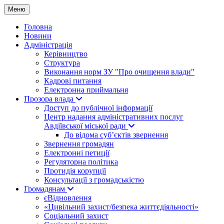
Меню
Головна
Новини
Адміністрація
Керівництво
Структура
Виконання норм ЗУ "Про очищення влади"
Кадрові питання
Електронна приймальня
Прозора влада
Доступ до публічної інформації
Центр надання адміністративних послуг
Авдіївської міської ради
До відома суб’єктів звернення
Звернення громадян
Електронні петиції
Регуляторна політика
Протидія корупції
Консультації з громадськістю
Громадянам
єВідновлення
«Цивільний захист/безпека життєдіяльності»
Соціальний захист