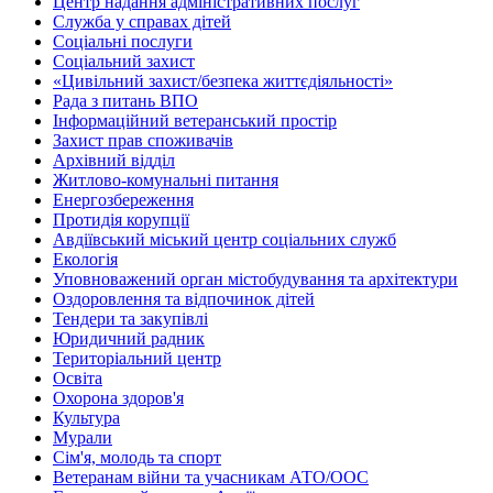
Центр надання адміністративних послуг
Служба у справах дітей
Соціальні послуги
Соціальний захист
«Цивільний захист/безпека життєдіяльності»
Рада з питань ВПО
Інформаційний ветеранський простір
Захист прав споживачів
Архівний відділ
Житлово-комунальні питання
Енергозбереження
Протидія корупції
Авдіївський міський центр соціальних служб
Екологія
Уповноважений орган містобудування та архітектури
Оздоровлення та відпочинок дітей
Тендери та закупівлі
Юридичний радник
Територіальний центр
Освіта
Охорона здоров'я
Культура
Мурали
Сім'я, молодь та спорт
Ветеранам війни та учасникам АТО/ООС