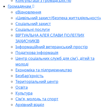
Консультації з громадськістю
Громадянам
єВідновлення
«Цивільний захист/безпека життєдіяльності»
Соціальний захист
Соціальні послуги
ВІРТУАЛЬНА АЛЕЯ СЛАВИ ПОЛЕГЛИХ
ЗАХИСНИКІВ
Інформаційний ветеранський простір
Податкова інформація
Центр соціальних служб для сім'ї, дітей та
молоді
Економіка та підприємництво
Безбар'єрність
Територіальний центр
Освіта
Культура
Сім'я, молодь та спорт
Архівний відділ