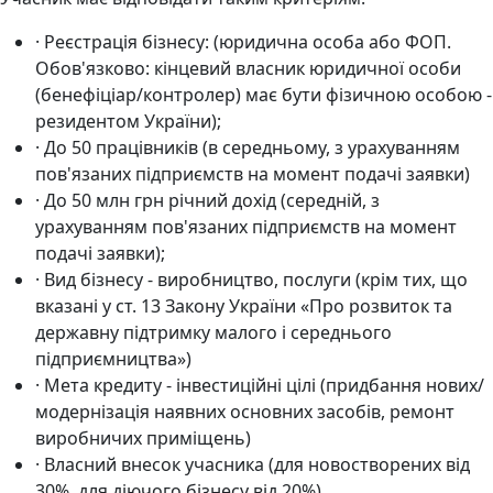
· Реєстрація бізнесу: (юридична особа або ФОП.
Обов'язково: кінцевий власник юридичної особи
(бенефіціар/контролер) має бути фізичною особою -
резидентом України);
· До 50 працівників (в середньому, з урахуванням
пов'язаних підприємств на момент подачі заявки)
· До 50 млн грн річний дохід (середній, з
урахуванням пов'язаних підприємств на момент
подачі заявки);
· Вид бізнесу - виробництво, послуги (крім тих, що
вказані у ст. 13 Закону України «Про розвиток та
державну підтримку малого і середнього
підприємництва»)
· Мета кредиту - інвестиційні цілі (придбання нових/
модернізація наявних основних засобів, ремонт
виробничих приміщень)
· Власний внесок учасника (для новостворених від
30%, для діючого бізнесу від 20%)