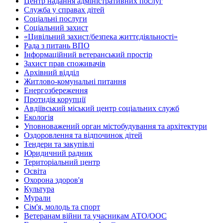
Центр надання адміністративних послуг
Служба у справах дітей
Соціальні послуги
Соціальний захист
«Цивільний захист/безпека життєдіяльності»
Рада з питань ВПО
Інформаційний ветеранський простір
Захист прав споживачів
Архівний відділ
Житлово-комунальні питання
Енергозбереження
Протидія корупції
Авдіївський міський центр соціальних служб
Екологія
Уповноважений орган містобудування та архітектури
Оздоровлення та відпочинок дітей
Тендери та закупівлі
Юридичний радник
Територіальний центр
Освіта
Охорона здоров'я
Культура
Мурали
Сім'я, молодь та спорт
Ветеранам війни та учасникам АТО/ООС