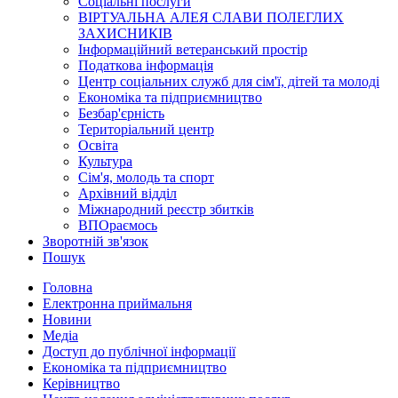
Соціальні послуги
ВІРТУАЛЬНА АЛЕЯ СЛАВИ ПОЛЕГЛИХ
ЗАХИСНИКІВ
Інформаційний ветеранський простір
Податкова інформація
Центр соціальних служб для сім'ї, дітей та молоді
Економіка та підприємництво
Безбар'єрність
Територіальний центр
Освіта
Культура
Сім'я, молодь та спорт
Архівний відділ
Міжнародний реєстр збитків
ВПОраємось
Зворотній зв'язок
Пошук
Головна
Електронна приймальня
Новини
Медіа
Доступ до публічної інформації
Економіка та підприємництво
Керівництво