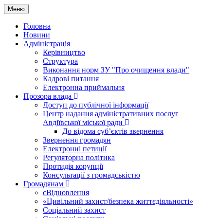
Меню
Головна
Новини
Адміністрація
Керівництво
Структура
Виконання норм ЗУ "Про очищення влади"
Кадрові питання
Електронна приймальня
Прозора влада
Доступ до публічної інформації
Центр надання адміністративних послуг
Авдіївської міської ради
До відома суб’єктів звернення
Звернення громадян
Електронні петиції
Регуляторна політика
Протидія корупції
Консультації з громадськістю
Громадянам
єВідновлення
«Цивільний захист/безпека життєдіяльності»
Соціальний захист