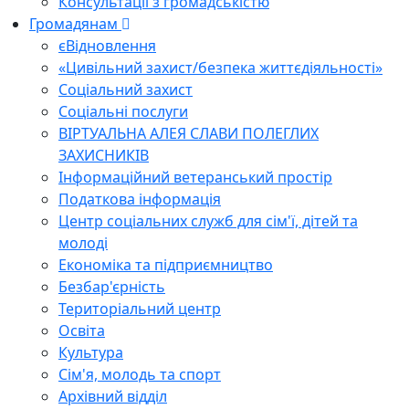
Консультації з громадськістю
Громадянам
єВідновлення
«Цивільний захист/безпека життєдіяльності»
Соціальний захист
Соціальні послуги
ВІРТУАЛЬНА АЛЕЯ СЛАВИ ПОЛЕГЛИХ
ЗАХИСНИКІВ
Інформаційний ветеранський простір
Податкова інформація
Центр соціальних служб для сім'ї, дітей та
молоді
Економіка та підприємництво
Безбар'єрність
Територіальний центр
Освіта
Культура
Сім'я, молодь та спорт
Архівний відділ