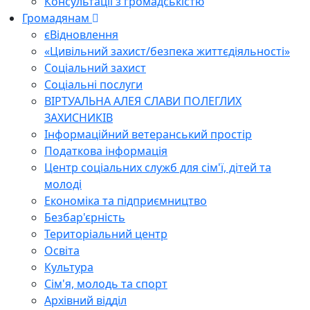
Консультації з громадськістю
Громадянам
єВідновлення
«Цивільний захист/безпека життєдіяльності»
Соціальний захист
Соціальні послуги
ВІРТУАЛЬНА АЛЕЯ СЛАВИ ПОЛЕГЛИХ
ЗАХИСНИКІВ
Інформаційний ветеранський простір
Податкова інформація
Центр соціальних служб для сім'ї, дітей та
молоді
Економіка та підприємництво
Безбар'єрність
Територіальний центр
Освіта
Культура
Сім'я, молодь та спорт
Архівний відділ