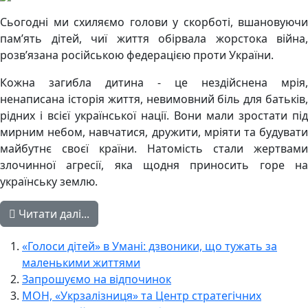
Сьогодні ми схиляємо голови у скорботі, вшановуючи
пам’ять дітей, чиї життя обірвала жорстока війна,
розв’язана російською федерацією проти України.
Кожна загибла дитина - це нездійснена мрія,
ненаписана історія життя, невимовний біль для батьків,
рідних і всієї української нації. Вони мали зростати під
мирним небом, навчатися, дружити, мріяти та будувати
майбутнє своєї країни. Натомість стали жертвами
злочинної агресії, яка щодня приносить горе на
українську землю.
Читати далі...
«Голоси дітей» в Умані: дзвоники, що тужать за
маленькими життями
Запрошуємо на відпочинок
МОН, «Укрзалізниця» та Центр стратегічних