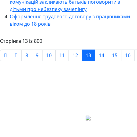
комунікацій закликають батьків поговорити з
дітьми про небезпеку зачепінгу
Оформлення трудового договору з працівниками
віком до 18 років
Сторінка 13 із 800
8
9
10
11
12
13
14
15
16
Авдіївська
міська
військова
КОНТАКТИ
адміністрація
EMAIL: avd.v@dn.gov.ua
Покровського
району
Донецької