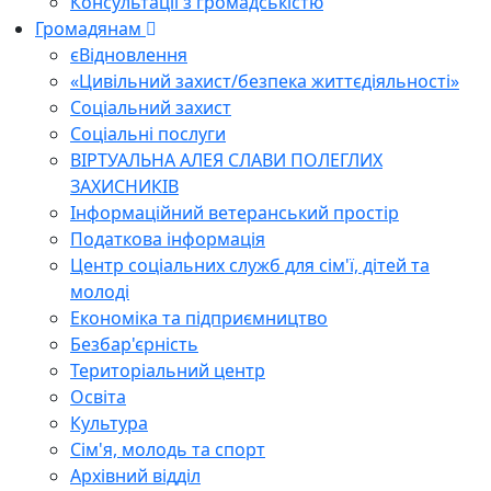
Консультації з громадськістю
Громадянам
єВідновлення
«Цивільний захист/безпека життєдіяльності»
Соціальний захист
Соціальні послуги
ВІРТУАЛЬНА АЛЕЯ СЛАВИ ПОЛЕГЛИХ
ЗАХИСНИКІВ
Інформаційний ветеранський простір
Податкова інформація
Центр соціальних служб для сім'ї, дітей та
молоді
Економіка та підприємництво
Безбар'єрність
Територіальний центр
Освіта
Культура
Сім'я, молодь та спорт
Архівний відділ