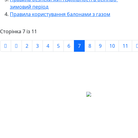
зимовий період
Правила користування балонами з газом
Сторінка 7 із 11
2
3
4
5
6
7
8
9
10
11
Авдіївська
міська
військова
КОНТАКТИ
адміністрація
EMAIL: avd.v@dn.gov.ua
Покровського
району
Донецької
області